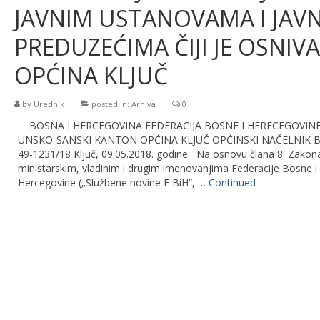
JAVNIM USTANOVAMA I JAV
PREDUZEĆIMA ČIJI JE OSNIV
OPĆINA KLJUČ
by
Urednik
|
posted in:
Arhiva
|
0
BOSNA I HERCEGOVINA FEDERACIJA BOSNE I HERECEGOVIN
UNSKO-SANSKI KANTON OPĆINA KLJUČ OPĆINSKI NAČELNIK Bro
49-1231/18 Ključ, 09.05.2018. godine Na osnovu člana 8. Zakon
ministarskim, vladinim i drugim imenovanjima Federacije Bosne i
Hercegovine („Službene novine F BiH“, …
Continued