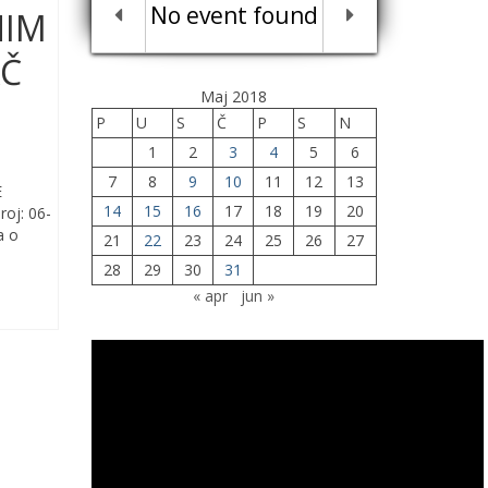
No event found
NIM
AČ
Maj 2018
P
U
S
Č
P
S
N
1
2
3
4
5
6
7
8
9
10
11
12
13
E
14
15
16
17
18
19
20
j: 06-
a o
21
22
23
24
25
26
27
28
29
30
31
« apr
jun »