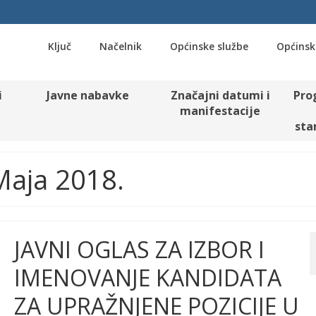
Ključ
Načelnik
Općinske službe
Općinsk
i
Javne nabavke
Značajni datumi i
Pro
manifestacije
sta
 Maja 2018.
JAVNI OGLAS ZA IZBOR I
IMENOVANJE KANDIDATA
ZA UPRAŽNJENE POZICIJE U