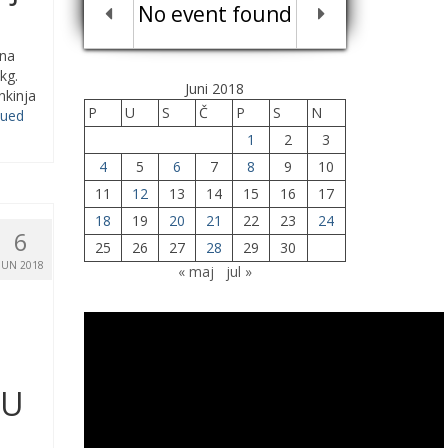
No event found
 na
kg.
Juni 2018
nkinja
P
U
S
Č
P
S
N
nued
1
2
3
4
5
6
7
8
9
10
11
12
13
14
15
16
17
18
19
20
21
22
23
24
6
25
26
27
28
29
30
JUN 2018
« maj
jul »
JU