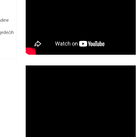
adine
ljedećih