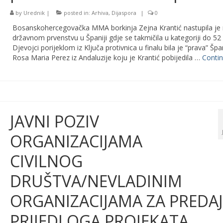
by
Urednik
|
posted in:
Arhiva
,
Dijaspora
|
0
Bosanskohercegovačka MMA borkinja Zejna Krantić nastupila je
državnom prvenstvu u Španiji gdje se takmičila u kategoriji do 52 
Djevojci porijeklom iz Ključa protivnica u finalu bila je “prava” Špa
Rosa Maria Perez iz Andaluzije koju je Krantić pobijedila …
Conti
JAVNI POZIV
ORGANIZACIJAMA
CIVILNOG
DRUŠTVA/NEVLADINIM
ORGANIZACIJAMA ZA PREDA
PRIJEDLOGA PROJEKATA