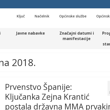
Ključ
Načelnik
Općinske službe
Općinsk
i
Javne nabavke
Značajni datumi i
Pro
manifestacije
sta
una 2018.
Prvenstvo Španije:
Ključanka Zejna Krantić
postala državna MMA prvaki