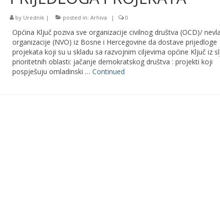
by
Urednik
|
posted in:
Arhiva
|
0
Općina Ključ poziva sve organizacije civilnog društva (OCD)/ nevl
organizacije (NVO) iz Bosne i Hercegovine da dostave prijedloge
projekata koji su u skladu sa razvojnim ciljevima općine Ključ iz s
prioritetnih oblasti: jačanje demokratskog društva : projekti koji
pospješuju omladinski …
Continued