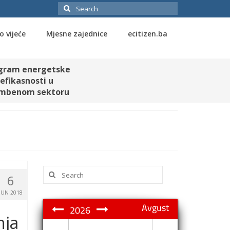
Search
for:
o vijeće
Mjesne zajednice
ecitizen.ba
gram energetske
efikasnosti u
mbenom sektoru
Search
6
for:
JUN 2018
Avgust
2026
nja