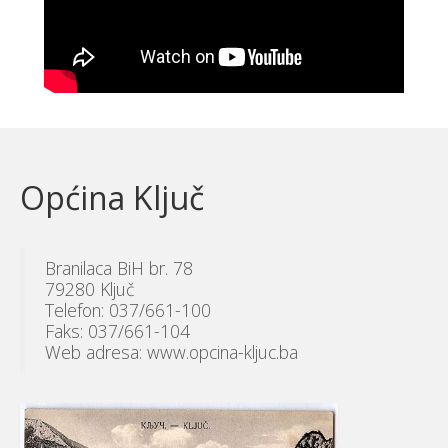
Općina Ključ
Branilaca BiH br. 78
79280 Ključ
Telefon: 037/661-100
Faks: 037/661-104
Web adresa: www.opcina-kljuc.ba