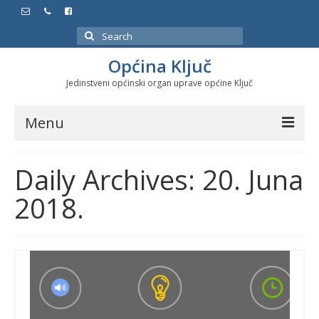
Search
for:
Općina Ključ
Jedinstveni općinski organ uprave općine Ključ
Menu
Dokumenti
Daily Archives: 20. Juna
Službeni glasnici
2018.
Javne nabavke
Značajni datumi i manifestacije
Program energetske efikasnosti u stambenom
sektoru