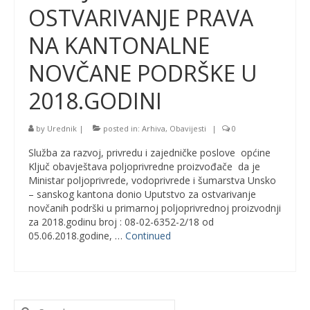
OSTVARIVANJE PRAVA
NA KANTONALNE
NOVČANE PODRŠKE U
2018.GODINI
by
Urednik
|
posted in:
Arhiva
,
Obavijesti
|
0
Služba za razvoj, privredu i zajedničke poslove općine
Ključ obavještava poljoprivredne proizvođače da je
Ministar poljoprivrede, vodoprivrede i šumarstva Unsko
– sanskog kantona donio Uputstvo za ostvarivanje
novčanih podrški u primarnoj poljoprivrednoj proizvodnji
za 2018.godinu broj : 08-02-6352-2/18 od
05.06.2018.godine, …
Continued
Search