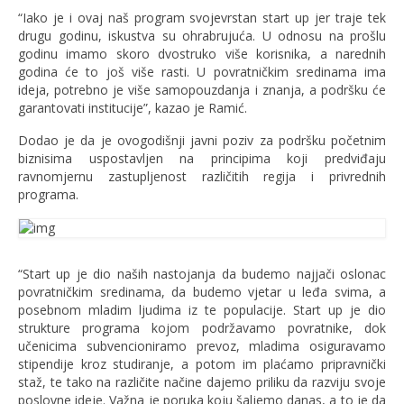
“Iako je i ovaj naš program svojevrstan start up jer traje tek
drugu godinu, iskustva su ohrabrujuća. U odnosu na prošlu
godinu imamo skoro dvostruko više korisnika, a narednih
godina će to još više rasti. U povratničkim sredinama ima
ideja, potrebno je više samopouzdanja i znanja, a podršku će
garantovati institucije”, kazao je Ramić.
Dodao je da je ovogodišnji javni poziv za podršku početnim
biznisima uspostavljen na principima koji predviđaju
ravnomjernu zastupljenost različitih regija i privrednih
programa.
“Start up je dio naših nastojanja da budemo najjači oslonac
povratničkim sredinama, da budemo vjetar u leđa svima, a
posebnom mladim ljudima iz te populacije. Start up je dio
strukture programa kojom podržavamo povratnike, dok
učenicima subvencioniramo prevoz, mladima osiguravamo
stipendije kroz studiranje, a potom im plaćamo pripravnički
staž, te tako na različite načine dajemo priliku da razviju svoje
poslovne ideje. Važna je poruka koju šaljemo danas, a to je da