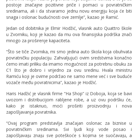
postoje značajne pozitivne priče i pomaci u povratničkim
sredinama, ali i da stvaramo jednu novu energiju koja će biti
snaga i oslonac budućnosti ove zemlje”, kazao je Ramić.
Jedan od dobitnika je Elmir Hodžić, vlasnik auto Quattro škole
u Zvorniku, koji je kazao da mu ova finansijska podrška znači
mnogo za proširenje kapaciteta.
“Što se tiče Zvornika, mi smo jedina auto škola koja obuhvata
povratničku populaciju. Zahvaljujući ovim sredstvima konačno
ćemo imati priliku da imamo mogućnost za potrebnu obuku za
C1 što je dobro i vrijedno za ovu sredinu. Hvala ministru
Ramiću koji je ovime podržao ne samo mene već i sve buduće
vozače među povratnicima”, kazao je Hodžić.
Haris Hadžić je vlasnik firme “Ha Shop” iz Doboja, koja se bavi
uvozom i distribucijom rabljene robe, a uz ovu podršku će,
kako je istaknuo, moći proširiti proizvodnju i nova
zapošljavanja povratnika.
“Ovaj program predstavlja značajan oslonac za biznise u
povratničkim sredinama. Svi ljudi koji vode posao i
zapošljavaju znaju sve poteškoće s kojima se suočavaju, a