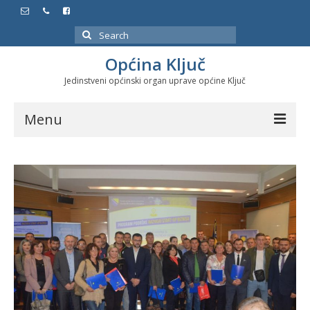
Search
for:
Općina Ključ
Jedinstveni općinski organ uprave općine Ključ
Menu
Dokumenti
Službeni glasnici
Javne nabavke
Značajni datumi i manifestacije
Program energetske efikasnosti u stambenom
sektoru