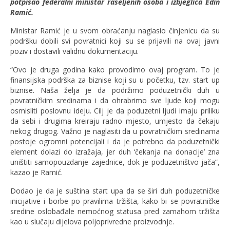
potpisao federalni ministar raseljenih osoba i izbjeglica Edin
Ramić.
Ministar Ramić je u svom obraćanju naglasio činjenicu da su
podršku dobili svi povratnici koji su se prijavili na ovaj javni
poziv i dostavili validnu dokumentaciju.
“Ovo je druga godina kako provodimo ovaj program. To je
finansijska podrška za biznise koji su u početku, tzv. start up
biznise. Naša želja je da podržimo poduzetnički duh u
povratničkim sredinama i da ohrabrimo sve ljude koji mogu
osmisliti poslovnu ideju. Cilj je da poduzetni ljudi imaju priliku
da sebi i drugima kreiraju radno mjesto, umjesto da čekaju
nekog drugog. Važno je naglasiti da u povratničkim sredinama
postoje ogromni potencijali i da je potrebno da poduzetnički
element dolazi do izražaja, jer duh ‘čekanja na donacije’ zna
uništiti samopouzdanje zajednice, dok je poduzetništvo jača”,
kazao je Ramić.
Dodao je da je suština start upa da se širi duh poduzetničke
inicijative i borbe po pravilima tržišta, kako bi se povratničke
sredine oslobađale nemoćnog statusa pred zamahom tržišta
kao u slučaju dijelova poljoprivredne proizvodnje.