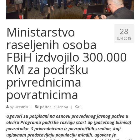
Ministarstvo
28
raseljenih osoba
JUN 2018
FBiH izdvojilo 300.000
KM za podršku
privrednicima
povratnicima
by
Urednik
|
posted in:
Arhiva
|
0
Ugovori su potpisani na osnovu provedenog javnog poziva u
okviru Programa podrške razvoju start up (početnog biznisa)
povratnika. S privrednicima iz povratničkih sredina, koji
uglavnom predstavljaju populaciju mladih, ugovore je