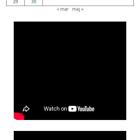
29
30
« mar
maj »