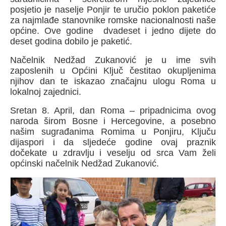
posjetio je naselje Ponjir te uručio poklon paketiće
za najmlađe stanovnike romske nacionalnosti naše
općine. Ove godine dvadeset i jedno dijete do
deset godina dobilo je paketić.
Načelnik Nedžad Zukanović je u ime svih
zaposlenih u Općini Ključ čestitao okupljenima
njihov dan te iskazao značajnu ulogu Roma u
lokalnoj zajednici.
Sretan 8. April, dan Roma – pripadnicima ovog
naroda širom Bosne i Hercegovine, a posebno
našim sugrađanima Romima u Ponjiru, Ključu
dijaspori i da sljedeće godine ovaj praznik
dočekate u zdravlju i veselju od srca Vam želi
općinski načelnik Nedžad Zukanović.