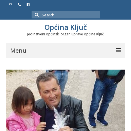
Search
for:
Općina Ključ
Jedinstveni općinski organ uprave općine Ključ
Menu
Dokumenti
Službeni glasnici
Javne nabavke
Značajni datumi i manifestacije
Program energetske efikasnosti u stambenom
sektoru