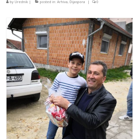
by
Urednik
|
posted in:
Arhiva
,
Dijaspora
|
0