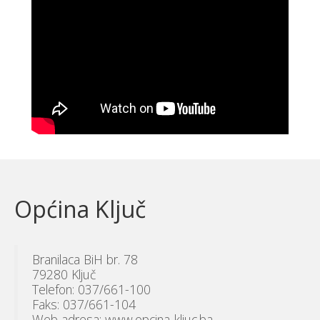
Općina Ključ
Branilaca BiH br. 78
79280 Ključ
Telefon: 037/661-100
Faks: 037/661-104
Web adresa: www.opcina-kljuc.ba