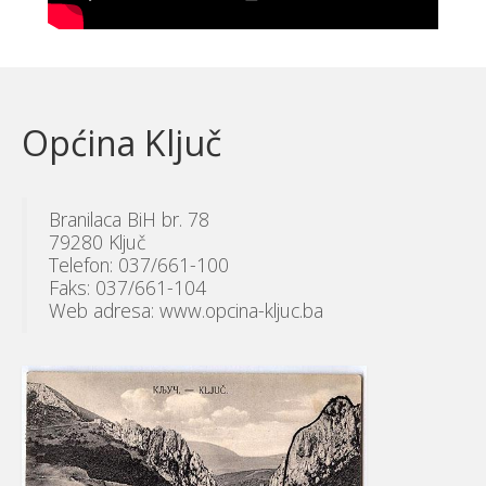
Općina Ključ
Branilaca BiH br. 78
79280 Ključ
Telefon: 037/661-100
Faks: 037/661-104
Web adresa: www.opcina-kljuc.ba