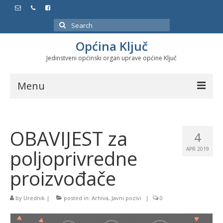
Search
for:
Općina Ključ
Jedinstveni općinski organ uprave općine Ključ
Menu
Dokumenti
OBAVIJEST za
Službeni glasnici
4
poljoprivredne
APR 2019
Javne nabavke
proizvođače
Značajni datumi i manifestacije
Program energetske efikasnosti u stambenom
by
Urednik
|
posted in:
Arhiva
,
Javni pozivi
|
0
sektoru