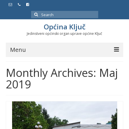
Search
for:
Općina Ključ
Jedinstveni općinski organ uprave općine Ključ
Menu
Dokumenti
Monthly Archives: Maj
Službeni glasnici
2019
Javne nabavke
Značajni datumi i manifestacije
Program energetske efikasnosti u stambenom
sektoru