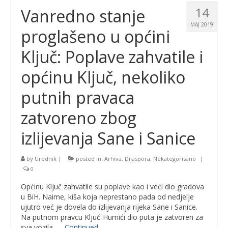
14
Vanredno stanje
MAJ 2019
proglašeno u općini
Ključ: Poplave zahvatile i
općinu Ključ, nekoliko
putnih pravaca
zatvoreno zbog
izlijevanja Sane i Sanice
by
Urednik
|
posted in:
Arhiva
,
Dijaspora
,
Nekategorisano
|
0
Općinu Ključ zahvatile su poplave kao i veći dio gradova
u BiH. Naime, kiša koja neprestano pada od nedjelje
ujutro već je dovela do izlijevanja rijeka Sane i Sanice.
Na putnom pravcu Ključ-Humići dio puta je zatvoren za
sva vozila, …
Continued