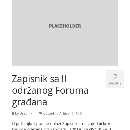
2
Zapisnik sa II
MAJ 2019
održanog Foruma
građana
by
Urednik
|
posted in:
Arhiva
|
0
U pdf. fajlu ispod se nalazi Zapisnik sa II zajedničkog
foruma građana održanog 30.4.2019. ZAPISNIK SA II