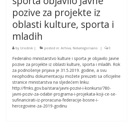
sporta objavilo Javne
pozive za projekte iz
oblasti kulture, sporta i
mladih
by
Urednik
|
posted in:
Arhiva
,
Nekategorisano
|
0
Federalno ministarstvo kulture i sporta je objavilo Javne
pozive za projekte iz oblasti kulture, sporta i mladih. Rok
za podnošenje prijava je 31.5.2019. godine, a svu
neophodnu dokumentaciju možete preuzeti sa oficijelne
stranice ministarstva na sljedećem linku:
http://fmks.gov.ba/stara/javni-pozivi-i-konkursi/780-
javni-poziv-za-odabir-programa-i-projekata-koji-ce-se-
sufinancirati-iz-proracuna-federacije-bosne-i-
hercegovine-za-2019-godinu