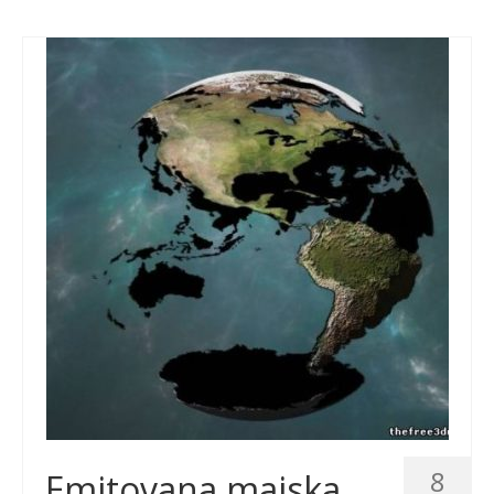
8
Emitovana majska