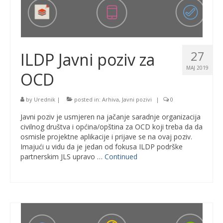
27
ILDP Javni poziv za
MAJ 2019
OCD
by
Urednik
|
posted in:
Arhiva
,
Javni pozivi
|
0
Javni poziv je usmjeren na jačanje saradnje organizacija
civilnog društva i općina/opština za OCD koji treba da da
osmisle projektne aplikacije i prijave se na ovaj poziv.
Imajući u vidu da je jedan od fokusa ILDP podrške
partnerskim JLS upravo …
Continued