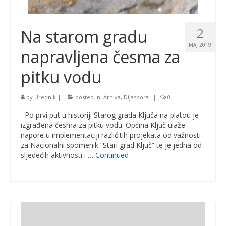
2
Na starom gradu
MAJ 2019
napravljena česma za
pitku vodu
by
Urednik
|
posted in:
Arhiva
,
Dijaspora
|
0
Po prvi put u historiji Starog grada Ključa na platou je
izgrađena česma za pitku vodu. Općina Ključ ulaže
napore u implementaciji različitih projekata od važnosti
za Nacionalni spomenik “Stari grad Ključ” te je jedna od
sljedećih aktivnosti i …
Continued