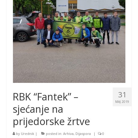
31
RBK “Fantek” –
MAJ 2019
sjećanje na
prijedorske žrtve
by
Urednik
|
posted in:
Arhiva
,
Dijaspora
|
0