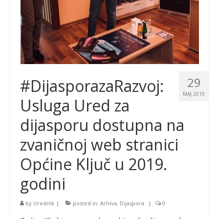
29
#DijasporazaRazvoj:
MAJ 2019
Usluga Ured za
dijasporu dostupna na
zvaničnoj web stranici
Općine Ključ u 2019.
godini
by
Urednik
|
posted in:
Arhiva
,
Dijaspora
|
0