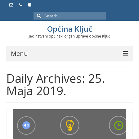
Search
for:
Općina Ključ
Jedinstveni općinski organ uprave općine Ključ
Menu
Dokumenti
Daily Archives: 25.
Službeni glasnici
Maja 2019.
Javne nabavke
Značajni datumi i manifestacije
Program energetske efikasnosti u stambenom
sektoru