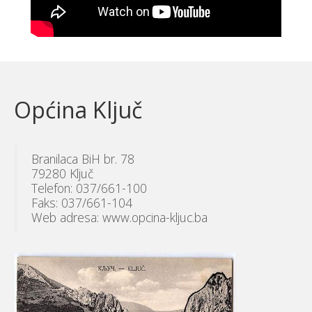
Općina Ključ
Branilaca BiH br. 78
79280 Ključ
Telefon: 037/661-100
Faks: 037/661-104
Web adresa: www.opcina-kljuc.ba