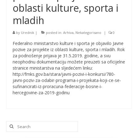
oblasti kulture, sporta i
mladih
by
Urednik
|
posted in:
Arhiva
,
Nekategorisano
|
0
Federalno ministarstvo kulture i sporta je objavilo Javne
pozive za projekte iz oblasti kulture, sporta i mladih. Rok
za podnošenje prijava je 31.5.2019. godine, a svu
neophodnu dokumentaciju možete preuzeti sa oficijelne
stranice ministarstva na sljedećem linku:
http://fmks.gov.ba/stara/javni-pozivi-i-konkursi/780-
javni-poziv-za-odabir-programa-i-projekata-koji-ce-se-
sufinancirati-iz-proracuna-federacije-bosne-i-
hercegovine-za-2019-godinu
Search
for: