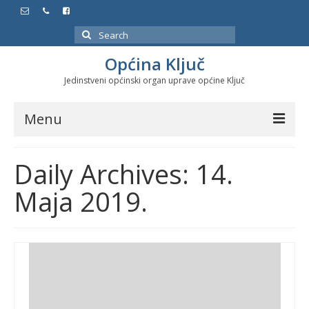
Search
for:
Općina Ključ
Jedinstveni općinski organ uprave općine Ključ
Menu
Dokumenti
Daily Archives: 14.
Službeni glasnici
Maja 2019.
Javne nabavke
Značajni datumi i manifestacije
Program energetske efikasnosti u stambenom
sektoru