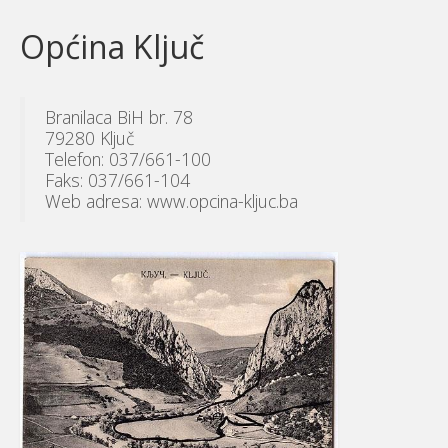
Općina Ključ
Branilaca BiH br. 78
79280 Ključ
Telefon: 037/661-100
Faks: 037/661-104
Web adresa: www.opcina-kljuc.ba