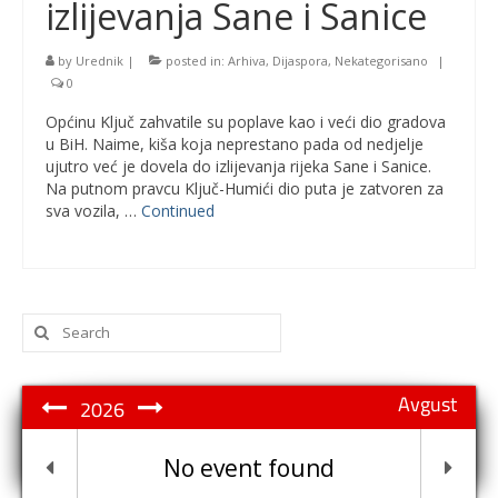
izlijevanja Sane i Sanice
by
Urednik
|
posted in:
Arhiva
,
Dijaspora
,
Nekategorisano
|
0
Općinu Ključ zahvatile su poplave kao i veći dio gradova
u BiH. Naime, kiša koja neprestano pada od nedjelje
ujutro već je dovela do izlijevanja rijeka Sane i Sanice.
Na putnom pravcu Ključ-Humići dio puta je zatvoren za
sva vozila, …
Continued
Search
for:
Avgust
2026
No event found