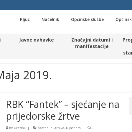
Ključ
Načelnik
Općinske službe
Općinsk
i
Javne nabavke
Značajni datumi i
Pro
manifestacije
sta
 Maja 2019.
RBK “Fantek” – sjećanje na
prijedorske žrtve
by
Urednik
|
posted in:
Arhiva
,
Dijaspora
|
0