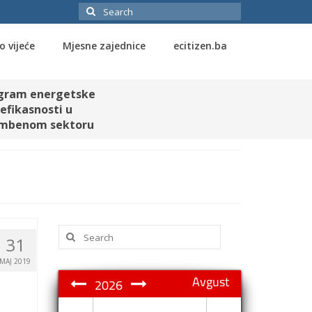
Search
for:
o vijeće
Mjesne zajednice
ecitizen.ba
gram energetske
efikasnosti u
mbenom sektoru
Search
31
for:
MAJ 2019
Avgust
2026