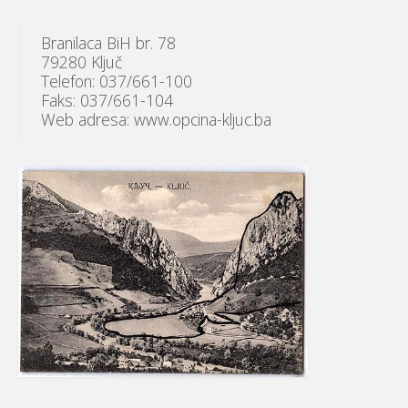
Branilaca BiH br. 78
79280 Ključ
Telefon: 037/661-100
Faks: 037/661-104
Web adresa: www.opcina-kljuc.ba