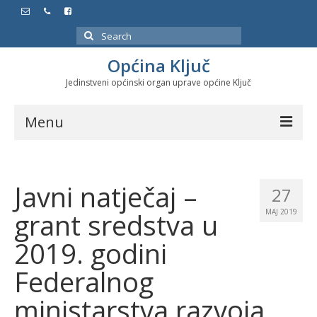
Search
for:
Općina Ključ
Jedinstveni općinski organ uprave općine Ključ
Menu
Dokumenti
Javni natječaj –
Službeni glasnici
27
grant sredstva u
MAJ 2019
Javne nabavke
2019. godini
Značajni datumi i manifestacije
Federalnog
Program energetske efikasnosti u stambenom
sektoru
ministarstva razvoja,