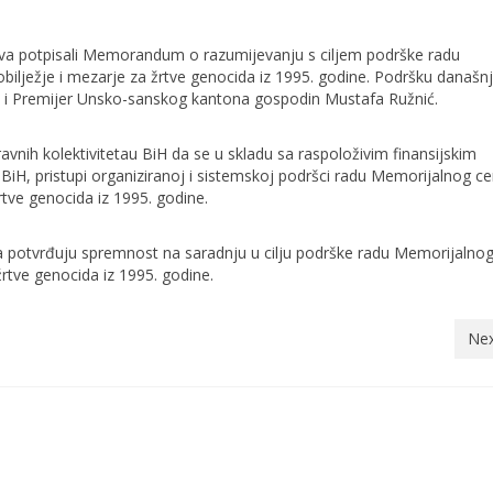
dova potpisali Memorandum o razumijevanju s ciljem podrške radu
ilježje i mezarje za žrtve genocida iz 1995. godine. Podršku današ
 i Premijer Unsko-sanskog kantona gospodin Mustafa Ružnić.
vnih kolektivitetau BiH da se u skladu sa raspoloživim finansijskim
BiH, pristupi organiziranoj i sistemskoj podršci radu Memorijalnog ce
tve genocida iz 1995. godine.
a potvrđuju spremnost na saradnju u cilju podrške radu Memorijalnog
rtve genocida iz 1995. godine.
Nex