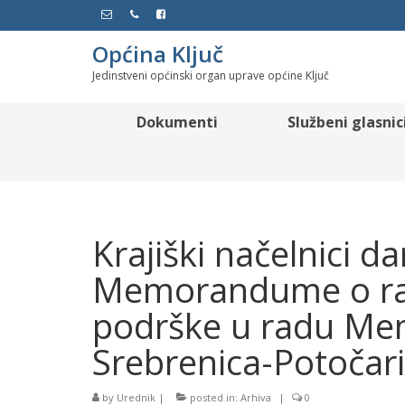
Općina Ključ
Jedinstveni općinski organ uprave općine Ključ
Dokumenti
Službeni glasnic
Krajiški načelnici d
Memorandume o raz
podrške u radu Mem
Srebrenica-Potočari
by
Urednik
|
posted in:
Arhiva
|
0