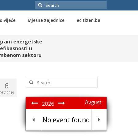
Search
for:
o vijeće
Mjesne zajednice
ecitizen.ba
gram energetske
efikasnosti u
mbenom sektoru
Search
6
for:
DEC 2019
Avgust
2026
No event found