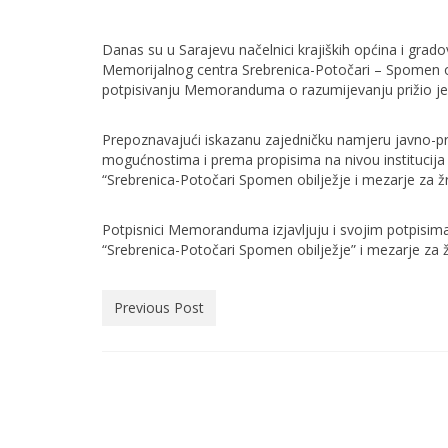
Danas su u Sarajevu načelnici krajiških općina i gra
Memorijalnog centra Srebrenica-Potočari – Spomen ob
potpisivanju Memoranduma o razumijevanju prižio je
Prepoznavajući iskazanu zajedničku namjeru javno-pra
mogućnostima i prema propisima na nivou institucija 
“Srebrenica-Potočari Spomen obilježje i mezarje za žr
Potpisnici Memoranduma izjavljuju i svojim potpisim
“Srebrenica-Potočari Spomen obilježje” i mezarje za ž
Previous Post