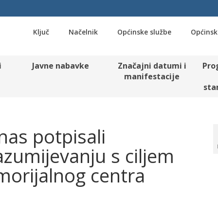
Ključ
Načelnik
Općinske službe
Općinsk
i
Javne nabavke
Značajni datumi i
Pro
manifestacije
sta
anas potpisali
umijevanju s ciljem
orijalnog centra