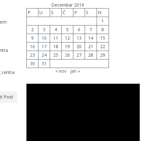
Decembar 2019
P
U
S
Č
P
S
N
1
njem
2
3
4
5
6
7
8
9
10
11
12
13
14
15
16
17
18
19
20
21
22
ntra
23
24
25
26
27
28
29
30
31
« nov
jan »
 centra
t Post