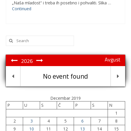
„Naša mladost“ i treba ih posebno i pohvaliti. Slika …
Continued
Search
for:
Avgust
2026
No event found
Decembar 2019
P
U
S
Č
P
S
N
1
2
3
4
5
6
7
8
9
10
11
12
13
14
15