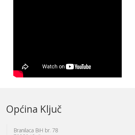
Općina Ključ
Branilaca BiH br. 78