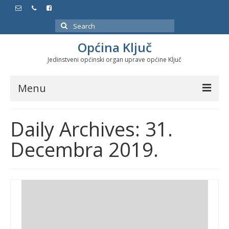
Search
for:
Općina Ključ
Jedinstveni općinski organ uprave općine Ključ
Menu
Dokumenti
Daily Archives: 31.
Službeni glasnici
Decembra 2019.
Javne nabavke
Značajni datumi i manifestacije
Program energetske efikasnosti u stambenom
sektoru