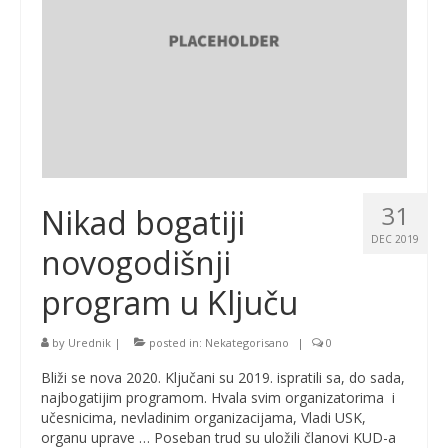
31
Nikad bogatiji
DEC 2019
novogodišnji
program u Ključu
by
Urednik
|
posted in:
Nekategorisano
|
0
Bliži se nova 2020. Ključani su 2019. ispratili sa, do sada,
najbogatijim programom. Hvala svim organizatorima i
učesnicima, nevladinim organizacijama, Vladi USK,
organu uprave … Poseban trud su uložili članovi KUD-a