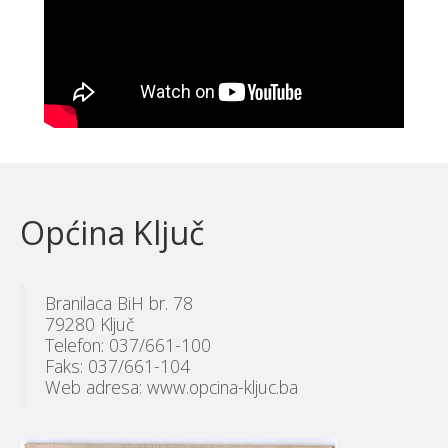
Općina Ključ
Branilaca BiH br. 78
79280 Ključ
Telefon: 037/661-100
Faks: 037/661-104
Web adresa: www.opcina-kljuc.ba