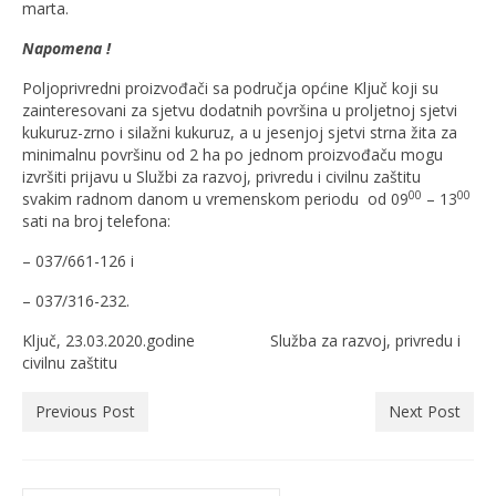
marta.
Napomena !
Poljoprivredni proizvođači sa područja općine Ključ koji su
zainteresovani za sjetvu dodatnih površina u proljetnoj sjetvi
kukuruz-zrno i silažni kukuruz, a u jesenjoj sjetvi strna žita za
minimalnu površinu od 2 ha po jednom proizvođaču mogu
izvršiti prijavu u Službi za razvoj, privredu i civilnu zaštitu
00
00
svakim radnom danom u vremenskom periodu od 09
– 13
sati na broj telefona:
– 037/661-126 i
– 037/316-232.
Ključ, 23.03.2020.godine Služba za razvoj, privredu i
civilnu zaštitu
Previous Post
Next Post