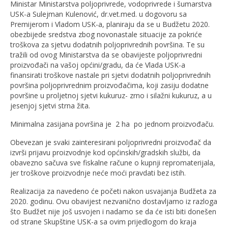
Ministar Ministarstva poljoprivrede, vodoprivrede i šumarstva
USK-a Sulejman Kulenović, dr.vet.med. u dogovoru sa
Premijerom i Vladom USK-a, planiraju da se u Budžetu 2020.
obezbijede sredstva zbog novonastale situacije za pokriće
troškova za sjetvu dodatnih poljoprivrednih površina. Te su
tražili od ovog Ministarstva da se obavijeste poljoprivredni
proizvođači na vašoj općini/gradu, da će Vlada USK-a
finansirati troškove nastale pri sjetvi dodatnih poljoprivrednih
površina poljoprivrednim proizvođačima, koji zasiju dodatne
površine u proljetnoj sjetvi kukuruz- zrno i silažni kukuruz, a u
jesenjoj sjetvi strna žita.
Minimalna zasijana površina je 2 ha po jednom proizvođaču.
Obevezan je svaki zainteresirani poljoprivredni proizvođač da
izvrši prijavu proizvodnje kod općinskih/gradskih službi, da
obavezno sačuva sve fiskalne račune o kupnji repromaterijala,
jer troškove proizvodnje neće moći pravdati bez istih.
Realizacija za navedeno će početi nakon usvajanja Budžeta za
2020. godinu. Ovu obavijest nezvanično dostavljamo iz razloga
što Budžet nije još usvojen i nadamo se da će isti biti donešen
od strane Skupštine USK-a sa ovim prijedlogom do kraja