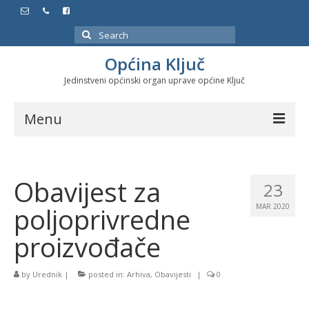
Search
for:
Općina Ključ
Jedinstveni općinski organ uprave općine Ključ
Menu
Dokumenti
Obavijest za
Službeni glasnici
23
poljoprivredne
MAR 2020
Javne nabavke
proizvođače
Značajni datumi i manifestacije
Program energetske efikasnosti u stambenom
by
Urednik
|
posted in:
Arhiva
,
Obavijesti
|
0
sektoru