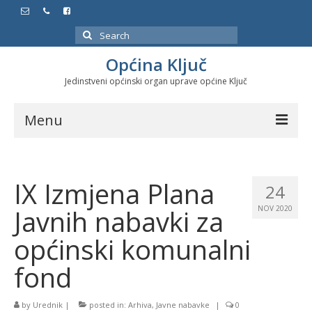
Search
for:
Općina Ključ
Jedinstveni općinski organ uprave općine Ključ
Menu
Dokumenti
IX Izmjena Plana
Službeni glasnici
24
Javnih nabavki za
NOV 2020
Javne nabavke
općinski komunalni
Značajni datumi i manifestacije
fond
Program energetske efikasnosti u stambenom
sektoru
by
Urednik
|
posted in:
Arhiva
,
Javne nabavke
|
0