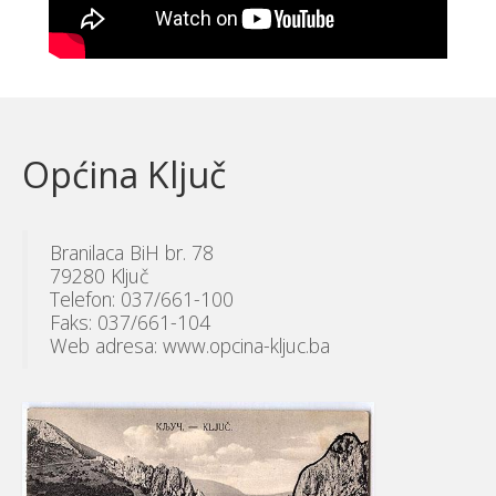
Općina Ključ
Branilaca BiH br. 78
79280 Ključ
Telefon: 037/661-100
Faks: 037/661-104
Web adresa: www.opcina-kljuc.ba