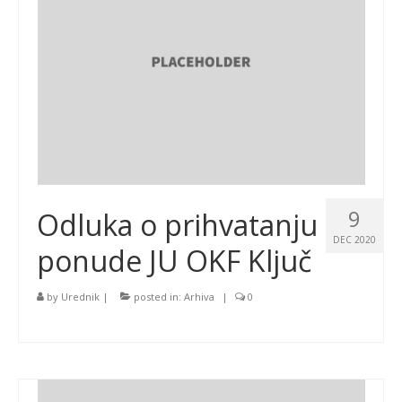
9
Odluka o prihvatanju
DEC 2020
ponude JU OKF Ključ
by
Urednik
|
posted in:
Arhiva
|
0