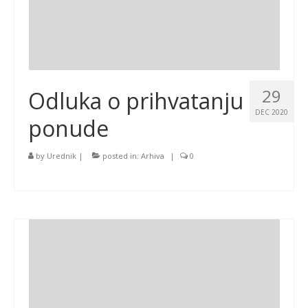
29
Odluka o prihvatanju
DEC 2020
ponude
by
Urednik
|
posted in:
Arhiva
|
0