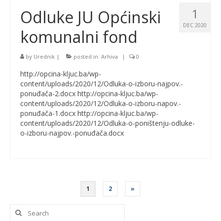
1
Odluke JU Općinski
DEC 2020
komunalni fond
by
Urednik
|
posted in:
Arhiva
|
0
http://opcina-kljuc.ba/wp-
content/uploads/2020/12/Odluka-o-izboru-najpov.-
ponuđača-2.docx http://opcina-kljuc.ba/wp-
content/uploads/2020/12/Odluka-o-izboru-napov.-
ponuđača-1.docx http://opcina-kljuc.ba/wp-
content/uploads/2020/12/Odluka-o-poništenju-odluke-
o-izboru-najpov.-ponuđača.docx
Posts
1
2
»
pagination
Search
for: