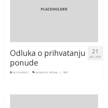
21
Odluka o prihvatanju
DEC 2020
ponude
by
Urednik
|
posted in:
Arhiva
|
0