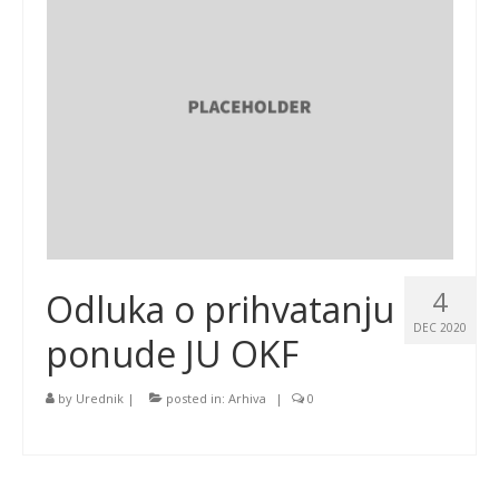
4
Odluka o prihvatanju
DEC 2020
ponude JU OKF
by
Urednik
|
posted in:
Arhiva
|
0