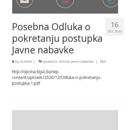
16
Posebna Odluka o
DEC 2020
pokretanju postupka
Javne nabavke
by
Urednik
|
posted in:
Arhiva
,
Javne nabavke
|
0
http://opcina-kljuc.ba/wp-
content/uploads/2020/12/Odluka-o-pokretanju-
postupka-1.pdf