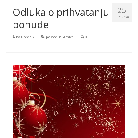
25
Odluka o prihvatanju
DEC 2020
ponude
by
Urednik
|
posted in:
Arhiva
|
0