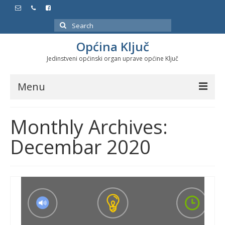
Search
for:
Općina Ključ
Jedinstveni općinski organ uprave općine Ključ
Menu
Dokumenti
Monthly Archives:
Službeni glasnici
Decembar 2020
Javne nabavke
Značajni datumi i manifestacije
Program energetske efikasnosti u stambenom
sektoru