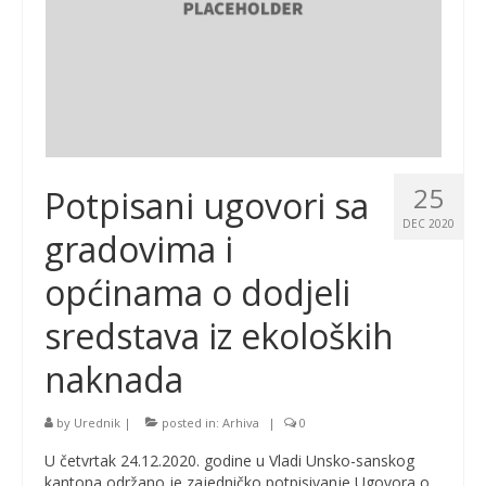
25
Potpisani ugovori sa
DEC 2020
gradovima i
općinama o dodjeli
sredstava iz ekoloških
naknada
by
Urednik
|
posted in:
Arhiva
|
0
U četvrtak 24.12.2020. godine u Vladi Unsko-sanskog
kantona održano je zajedničko potpisivanje Ugovora o