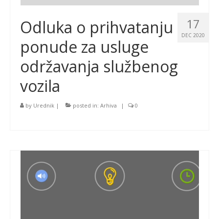
17
Odluka o prihvatanju
DEC 2020
ponude za usluge
održavanja službenog
vozila
by
Urednik
|
posted in:
Arhiva
|
0