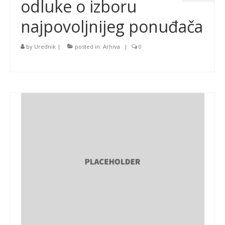
odluke o izboru
najpovoljnijeg ponuđača
by
Urednik
|
posted in:
Arhiva
|
0