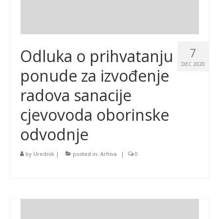
7
Odluka o prihvatanju
DEC 2020
ponude za izvođenje
radova sanacije
cjevovoda oborinske
odvodnje
by
Urednik
|
posted in:
Arhiva
|
0