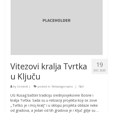
19
Vitezovi kralja Tvrtka
DEC 2020
u Ključu
by
Urednik
|
posted in:
Nekategorisano
|
0
UG Rusag baštini tradiciju srednjovjekovne Bosne i
kralja Tvrtka. Sada su u relizaciji projekta koji se zove
,,Tvrtko je i moj kralj” i u sklopu projekta obilaze neke
od gradova, a jedan od tih gradova je i Ključ gdje su …