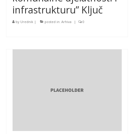
infrastrukturu” Ključ
by
Urednik
|
posted in:
Arhiva
|
0