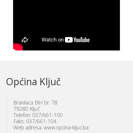
Općina Ključ
Branilaca BiH br. 78
79280 Ključ
Telefon: 037/661-100
Faks: 037/661-104
Web adresa: www.opcina-kljuc.ba