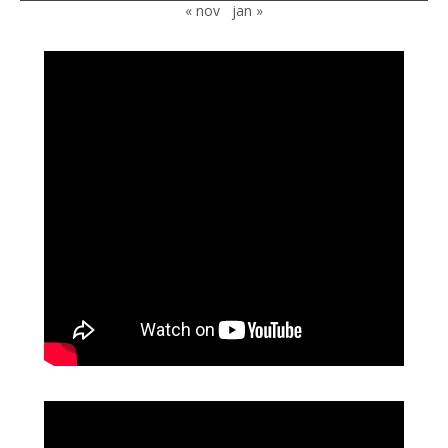
« nov
jan »