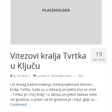
19
Vitezovi kralja Tvrtka
DEC 2020
u Ključu
by
Urednik
|
posted in:
Nekategorisano
|
0
UG Rusag baštini tradiciju srednjovjekovne Bosne i
kralja Tvrtka. Sada su u relizaciji projekta koji se zove
,,Tvrtko je i moj kralj” i u sklopu projekta obilaze neke
od gradova, a jedan od tih gradova je i Ključ gdje su …
Continued