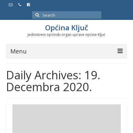
Search
for:
Općina Ključ
Jedinstveni općinski organ uprave općine Ključ
Menu
Dokumenti
Daily Archives: 19.
Službeni glasnici
Decembra 2020.
Javne nabavke
Značajni datumi i manifestacije
Program energetske efikasnosti u stambenom
sektoru