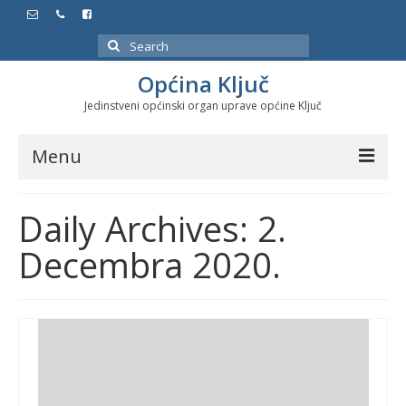
Search
for:
Općina Ključ
Jedinstveni općinski organ uprave općine Ključ
Menu
Dokumenti
Daily Archives: 2.
Službeni glasnici
Decembra 2020.
Javne nabavke
Značajni datumi i manifestacije
Program energetske efikasnosti u stambenom
sektoru