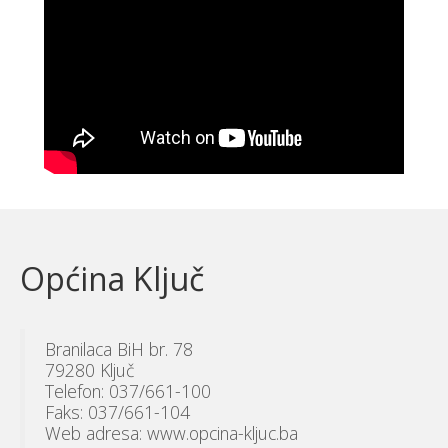
Općina Ključ
Branilaca BiH br. 78
79280 Ključ
Telefon: 037/661-100
Faks: 037/661-104
Web adresa: www.opcina-kljuc.ba