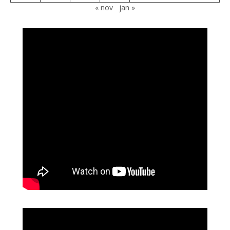
« nov
jan »