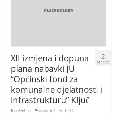
2
XII izmjena i dopuna
DEC 2020
plana nabavki JU
“Općinski fond za
komunalne djelatnosti i
infrastrukturu” Ključ
by
Urednik
|
posted in:
Arhiva
|
0