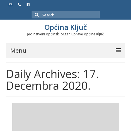
Search
for:
Općina Ključ
Jedinstveni općinski organ uprave općine Ključ
Menu
Dokumenti
Daily Archives: 17.
Službeni glasnici
Decembra 2020.
Javne nabavke
Značajni datumi i manifestacije
Program energetske efikasnosti u stambenom
sektoru