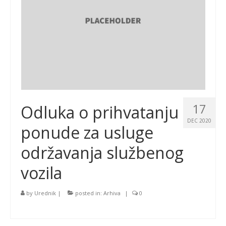
17
Odluka o prihvatanju
DEC 2020
ponude za usluge
održavanja službenog
vozila
by
Urednik
|
posted in:
Arhiva
|
0