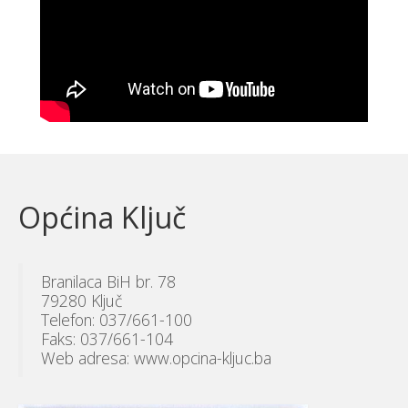
Općina Ključ
Branilaca BiH br. 78
79280 Ključ
Telefon: 037/661-100
Faks: 037/661-104
Web adresa: www.opcina-kljuc.ba