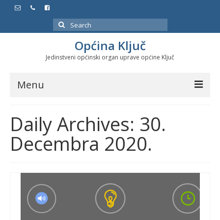
Search
for:
Općina Ključ
Jedinstveni općinski organ uprave općine Ključ
Menu
Dokumenti
Daily Archives: 30.
Službeni glasnici
Decembra 2020.
Javne nabavke
Značajni datumi i manifestacije
Program energetske efikasnosti u stambenom
sektoru