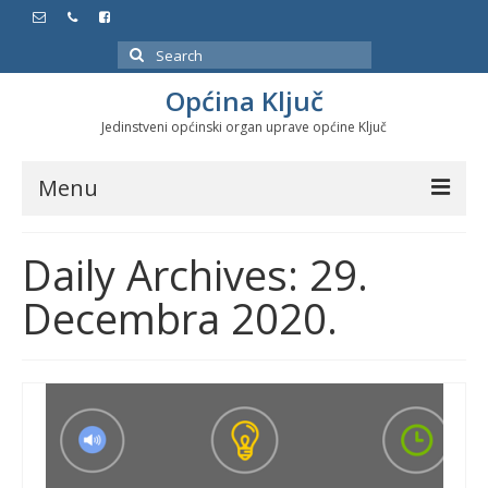
Search
for:
Općina Ključ
Jedinstveni općinski organ uprave općine Ključ
Menu
Dokumenti
Daily Archives: 29.
Službeni glasnici
Decembra 2020.
Javne nabavke
Značajni datumi i manifestacije
Program energetske efikasnosti u stambenom
sektoru