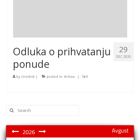
29
Odluka o prihvatanju
DEC 2020
ponude
by
Urednik
|
posted in:
Arhiva
|
0
Search
for:
Avgust
2026