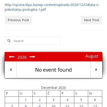
http://opcina-kljuc.ba/wp-content/uploads/2020/12/Odluka-o-
pokretanju-postupka-1.pdf
Previous Post
Next Post
Search
for:
Avgust
2026
No event found
Decembar 2020
P
U
S
Č
P
S
N
1
2
3
4
5
6
7
8
9
10
11
12
13