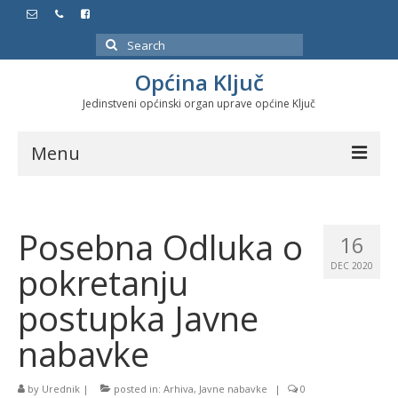
Search
for:
Općina Ključ
Jedinstveni općinski organ uprave općine Ključ
Menu
Dokumenti
Posebna Odluka o
Službeni glasnici
16
pokretanju
DEC 2020
Javne nabavke
postupka Javne
Značajni datumi i manifestacije
nabavke
Program energetske efikasnosti u stambenom
sektoru
by
Urednik
|
posted in:
Arhiva
,
Javne nabavke
|
0