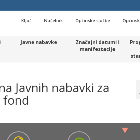
Ključ
Načelnik
Općinske službe
Općinsk
i
Javne nabavke
Značajni datumi i
Pro
manifestacije
sta
lana Javnih nabavki za
 fond