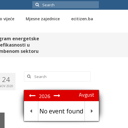
Search
for:
o vijeće
Mjesne zajednice
ecitizen.ba
gram energetske
efikasnosti u
mbenom sektoru
Search
24
for:
NOV 2020
Avgust
2026
No event found