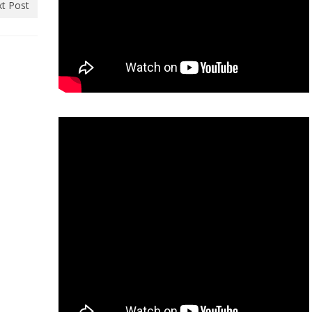
t Post