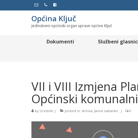
Općina Ključ
Jedinstveni općinski organ uprave općine Ključ
Dokumenti
Službeni glasnic
VII i VIII Izmjena P
Općinski komunalni
by
Urednik
|
posted in:
Arhiva
,
Javne nabavke
|
0