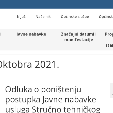
Ključ
Načelnik
Općinske službe
Općinsk
i
Javne nabavke
Značajni datumi i
Pro
manifestacije
sta
 Oktobra 2021.
Odluka o poništenju
postupka Javne nabavke
usluga Stručno tehničkog