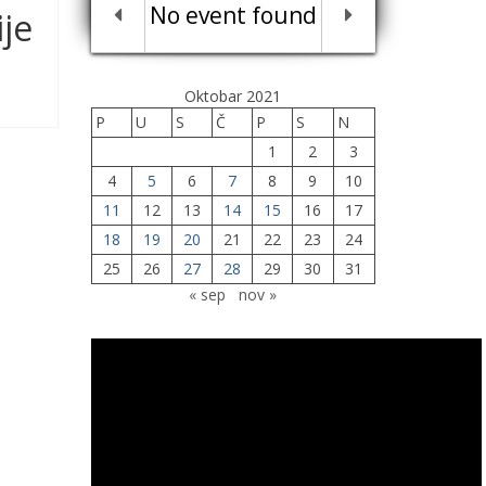
No event found
ije
Oktobar 2021
P
U
S
Č
P
S
N
1
2
3
4
5
6
7
8
9
10
11
12
13
14
15
16
17
18
19
20
21
22
23
24
25
26
27
28
29
30
31
« sep
nov »