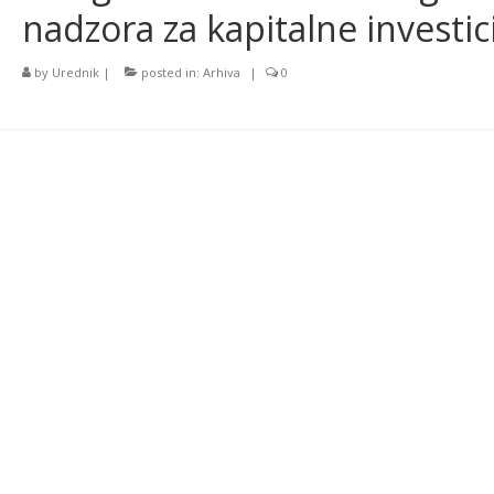
nadzora za kapitalne investic
by
Urednik
|
posted in:
Arhiva
|
0