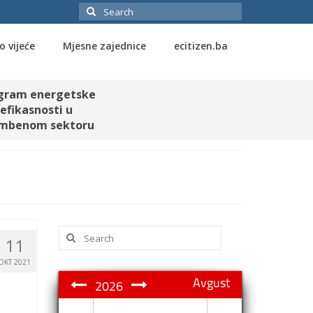
Search
for:
o vijeće
Mjesne zajednice
ecitizen.ba
gram energetske
efikasnosti u
mbenom sektoru
Search
11
for:
OKT 2021
Avgust
2026