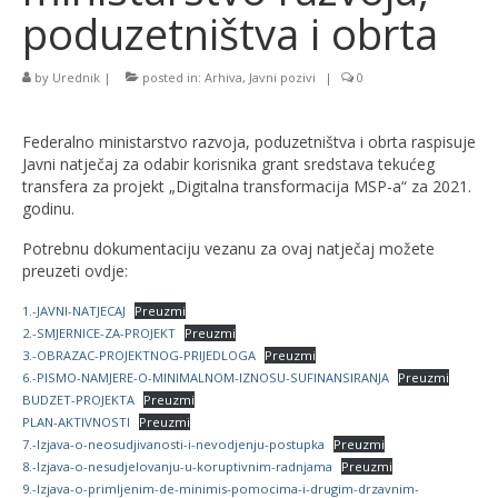
poduzetništva i obrta
by
Urednik
|
posted in:
Arhiva
,
Javni pozivi
|
0
Federalno ministarstvo razvoja, poduzetništva i obrta raspisuje
Javni natječaj za odabir korisnika grant sredstava tekućeg
transfera za projekt „Digitalna transformacija MSP-a“ za 2021.
godinu.
Potrebnu dokumentaciju vezanu za ovaj natječaj možete
preuzeti ovdje:
1.-JAVNI-NATJECAJ
Preuzmi
2.-SMJERNICE-ZA-PROJEKT
Preuzmi
3.-OBRAZAC-PROJEKTNOG-PRIJEDLOGA
Preuzmi
6.-PISMO-NAMJERE-O-MINIMALNOM-IZNOSU-SUFINANSIRANJA
Preuzmi
BUDZET-PROJEKTA
Preuzmi
PLAN-AKTIVNOSTI
Preuzmi
7.-Izjava-o-neosudjivanosti-i-nevodjenju-postupka
Preuzmi
8.-Izjava-o-nesudjelovanju-u-koruptivnim-radnjama
Preuzmi
9.-Izjava-o-primljenim-de-minimis-pomocima-i-drugim-drzavnim-