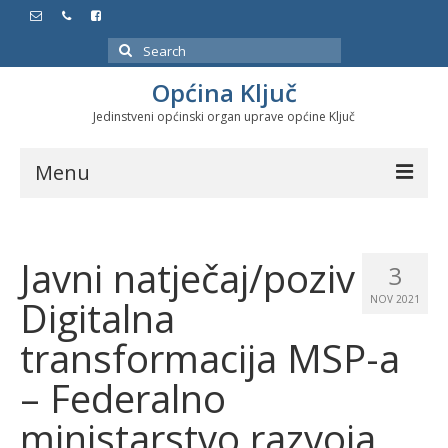
Search
for:
Općina Ključ
Jedinstveni općinski organ uprave općine Ključ
Menu
Dokumenti
Javni natječaj/poziv
Službeni glasnici
3
Digitalna
NOV 2021
Javne nabavke
transformacija MSP-a
Značajni datumi i manifestacije
– Federalno
Program energetske efikasnosti u stambenom
sektoru
ministarstvo razvoja,