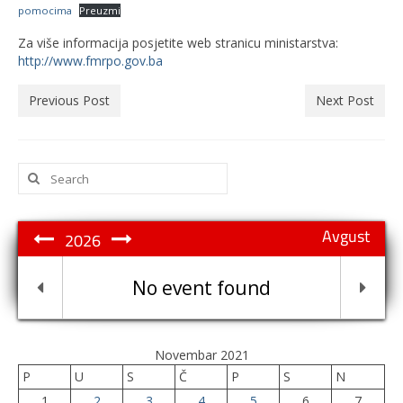
pomocima
Preuzmi
Za više informacija posjetite web stranicu ministarstva:
http://www.fmrpo.gov.ba
Previous Post
Next Post
Search
for:
Avgust
2026
No event found
Novembar 2021
P
U
S
Č
P
S
N
1
2
3
4
5
6
7