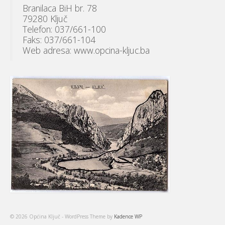
Branilaca BiH br. 78
79280 Ključ
Telefon: 037/661-100
Faks: 037/661-104
Web adresa: www.opcina-kljuc.ba
© 2026 Općina Ključ - WordPress Theme by
Kadence WP