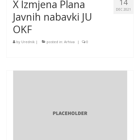
14
X Izmjena Plana
DEC 2021
Javnih nabavki JU
OKF
by
Urednik
|
posted in:
Arhiva
|
0