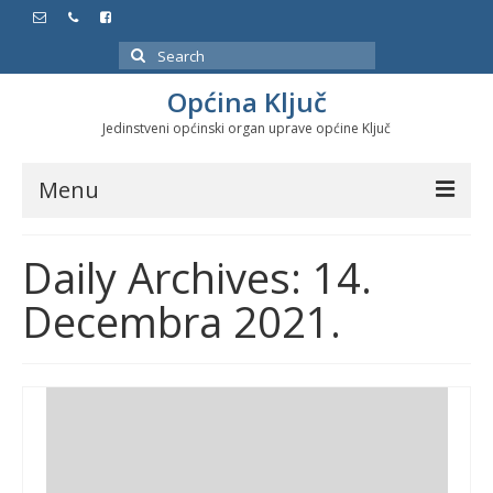
Search
for:
Općina Ključ
Jedinstveni općinski organ uprave općine Ključ
Menu
Dokumenti
Daily Archives: 14.
Službeni glasnici
Decembra 2021.
Javne nabavke
Značajni datumi i manifestacije
Program energetske efikasnosti u stambenom
sektoru