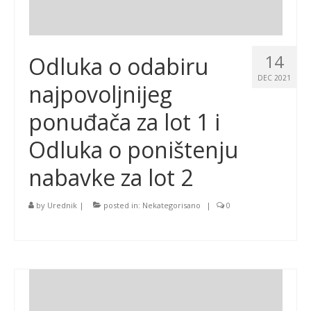
14
Odluka o odabiru
DEC 2021
najpovoljnijeg
ponuđača za lot 1 i
Odluka o poništenju
nabavke za lot 2
by
Urednik
|
posted in:
Nekategorisano
|
0