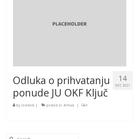
14
Odluka o prihvatanju
DEC 2021
ponude JU OKF Ključ
by
Urednik
|
posted in:
Arhiva
|
0
Search