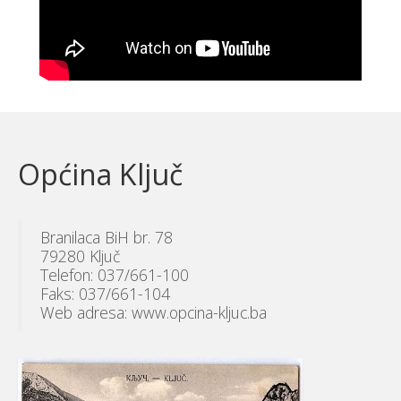
Općina Ključ
Branilaca BiH br. 78
79280 Ključ
Telefon: 037/661-100
Faks: 037/661-104
Web adresa: www.opcina-kljuc.ba