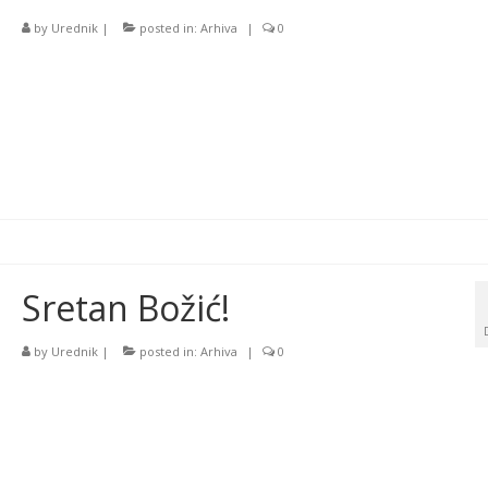
by
Urednik
|
posted in:
Arhiva
|
0
Sretan Božić!
by
Urednik
|
posted in:
Arhiva
|
0