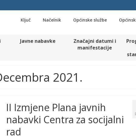
Ključ
Načelnik
Općinske službe
Općinsk
i
Javne nabavke
Značajni datumi i
Pro
manifestacije
sta
 Decembra 2021.
II Izmjene Plana javnih
nabavki Centra za socijalni
rad