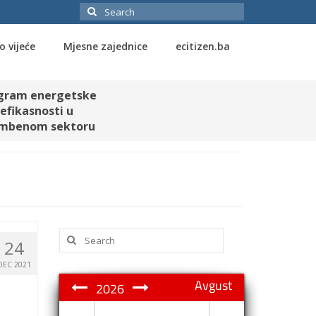
Search
for:
o vijeće
Mjesne zajednice
ecitizen.ba
gram energetske
efikasnosti u
mbenom sektoru
Search
24
for:
DEC 2021
Avgust
2026