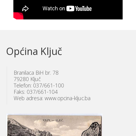
Općina Ključ
Branilaca BiH br. 78
79280 Ključ
Telefon: 037/661-100
Faks: 037/661-104
Web adresa: www.opcina-kljuc.ba