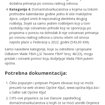
dodatna primanja po osnovu radnog odnosa.
Kategorija 4
: Domaćinstva/kućanstva u kojima su tokom
prethodne kalendarske godine jedno ili više maloljetne
djece, uslijed smrti ili nepoznatog identiteta drugog
roditelja, živjeli sa samo jednim roditeljem koji u tom
razdoblju nije ostvarivao prihode koji se oporezuju po
propisima o porezu na dohodak ili nije ostvarivao primanja
po osnovu radnog odnosa u iznosu višem od iznosa
najniže plaće u Federaciji u 2022. godini (543,00 KM).
Samo navedene kategorije, koje su određene i propisane
Odlukom Vlade FBiH („Sl. Novine FBiH“ broj: 46/23), mogu
predati i ostvariti pomoć koju dodjeljuje Vlada FBiH putem
općina.
Potrebna dokumentacija:
Čitko popunjen i potpisan Prijavni obrazac koji se može
preuzeti na web stranici Općine Ključ, www.općina-kljuc.ba i
u šalter sali Općine Ključ
CIPS-ove prijavnice za sve članove zajedničkog
domaćinstva/kućanstva iz kojih će se moći utvrditi činjenice