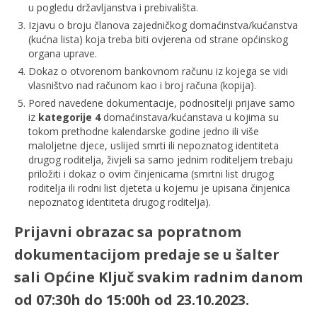
u pogledu državljanstva i prebivališta.
Izjavu o broju članova zajedničkog domaćinstva/kućanstva
(kućna lista) koja treba biti ovjerena od strane općinskog
organa uprave.
Dokaz o otvorenom bankovnom računu iz kojega se vidi
vlasništvo nad računom kao i broj računa (kopija).
Pored navedene dokumentacije, podnositelji prijave samo
iz
kategorije 4
domaćinstava/kućanstava u kojima su
tokom prethodne kalendarske godine jedno ili više
maloljetne djece, uslijed smrti ili nepoznatog identiteta
drugog roditelja, živjeli sa samo jednim roditeljem trebaju
priložiti i dokaz o ovim činjenicama (smrtni list drugog
roditelja ili rodni list djeteta u kojemu je upisana činjenica
nepoznatog identiteta drugog roditelja).
Prijavni obrazac sa popratnom
dokumentacijom predaje se u šalter
sali Općine Ključ svakim radnim danom
od 07:30h do 15:00h od 23.10.2023.