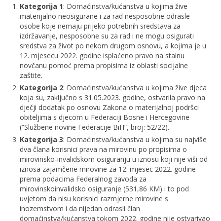
Kategorija 1
: Domaćinstva/kućanstva u kojima žive
materijalno neosigurane i za rad nesposobne odrasle
osobe koje nemaju prijeko potrebnih sredstava za
izdržavanje, nesposobne su za rad i ne mogu osigurati
sredstva za život po nekom drugom osnovu, a kojima je u
12. mjesecu 2022. godine isplaćeno pravo na stalnu
novčanu pomoć prema propisima iz oblasti socijalne
zaštite.
Kategorija 2
: Domaćinstva/kućanstva u kojima žive djeca
koja su, zaključno s 31.05.2023. godine, ostvarila pravo na
dječji dodatak po osnovu Zakona o materijalnoj podršci
obiteljima s djecom u Federaciji Bosne i Hercegovine
(“Službene novine Federacije BiH”, broj: 52/22).
Kategorija 3
: Domaćinstva/kućanstva u kojima su najviše
dva člana korisnici prava na mirovinu po propisima o
mirovinsko-invalidskom osiguranju u iznosu koji nije viši od
iznosa zajamčene mirovine za 12. mjesec 2022. godine
prema podacima Federalnog zavoda za
mirovinskoinvalidsko osiguranje (531,86 KM) i to pod
uvjetom da nisu korisnici razmjerne mirovine s
inozemstvom i da nijedan odrasli član
domaćinstva/kućanstva tokom 2022. godine nije ostvarivao