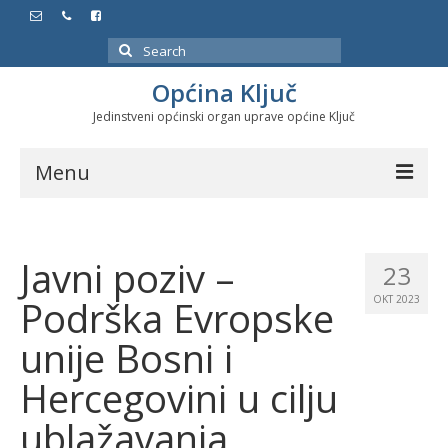
Search
for:
Općina Ključ
Jedinstveni općinski organ uprave općine Ključ
Menu
Dokumenti
Javni poziv –
Službeni glasnici
23
Podrška Evropske
OKT 2023
Javne nabavke
unije Bosni i
Značajni datumi i manifestacije
Hercegovini u cilju
Program energetske efikasnosti u stambenom
sektoru
ublažavanja