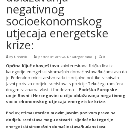
negativnog
socioekonomskog
utjecaja energetske
krize:
by
Urednik
|
posted in:
Arhiva
,
Nekategorisano
|
0
Općina Ključ obavještava
zainteresirana fizička lica iz
kategorije energetski siromašnih domaćinstava/kućanstava da
je Federalno ministarstvo rada i socijalne politike raspisalo
Javni poziv za dodjelu sredstava s pozicije Tekućeg transfera
drugim razinama vlasti i fondovima –
Podrška Europske
unije Bosni i Hercegovini u cilju ublažavanja negativnog
socio-ekonomskog utjecaja energetske krize
.
Pod uvjetima utvrđenim ovim Javnim pozivom pravo na
dodjelu sredstava mogu ostvariti sljedeće kategorije
energetski siromašnih domaćinstava/kućanstava: