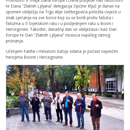
Povodom 9. maja Dana Evrope i Dana pobjede nad fašizmom
te Dana “Zlatnih Ljiljana” delegacija Općine Ključ je danas na
spomen obilježju na Trgu Alije Izetbegovića položila cvijeće u
znak sjećanja na sve borce koji su se borili protiv fašista i
fašizma u II Svjetskom ratu i u posljednjem ratu u Bosni i
Hercegovini. Također, današnji dan se obilježava i kao Dan
Evrope te Dan “Zlatnih Ljiljana” nosioca najvišeg ratnog
priznanja.
Učenjem Fatihe i minutom šutnje odana je počast najvećim
herojima Bosne i Hercegovine.