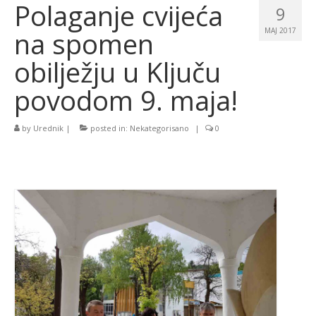
Polaganje cvijeća
9
na spomen
MAJ 2017
obilježju u Ključu
povodom 9. maja!
by
Urednik
|
posted in:
Nekategorisano
|
0