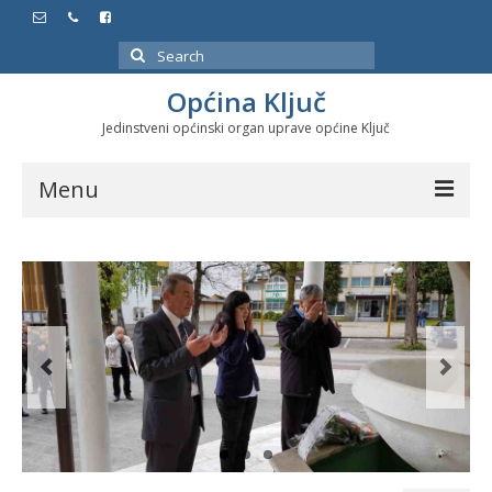
Search
for:
Općina Ključ
Jedinstveni općinski organ uprave općine Ključ
Menu
Dokumenti
Službeni glasnici
Javne nabavke
Značajni datumi i manifestacije
Program energetske efikasnosti u stambenom
sektoru