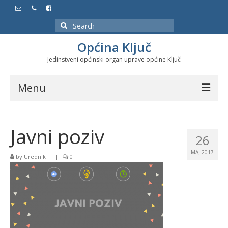
Search
for:
Općina Ključ
Jedinstveni općinski organ uprave općine Ključ
Menu
Dokumenti
Javni poziv
Službeni glasnici
26
MAJ 2017
Javne nabavke
by
Urednik
|
|
0
Značajni datumi i manifestacije
Program energetske efikasnosti u stambenom
sektoru