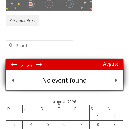
Previous Post
Search
for:
Avgust
2026
No event found
August 2026
P
U
S
Č
P
S
N
1
2
3
4
5
6
7
8
9