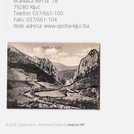
Branilaca BiH br. 78
79280 Ključ
Telefon: 037/661-100
Faks: 037/661-104
Web adresa: www.opcina-kljuc.ba
© 2026 Općina Ključ - WordPress Theme by
Kadence WP