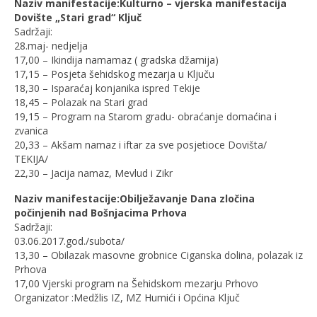
Naziv manifestacije:Kulturno – vjerska manifestacija
Dovište „Stari grad“ Ključ
Sadržaji:
28.maj- nedjelja
17,00 – Ikindija namamaz ( gradska džamija)
17,15 – Posjeta šehidskog mezarja u Ključu
18,30 – Isparaćaj konjanika ispred Tekije
18,45 – Polazak na Stari grad
19,15 – Program na Starom gradu- obraćanje domaćina i
zvanica
20,33 – Akšam namaz i iftar za sve posjetioce Dovišta/
TEKIJA/
22,30 – Jacija namaz, Mevlud i Zikr
Naziv manifestacije:Obilježavanje Dana zločina
počinjenih nad Bošnjacima Prhova
Sadržaji:
03.06.2017.god./subota/
13,30 – Obilazak masovne grobnice Ciganska dolina, polazak iz
Prhova
17,00 Vjerski program na Šehidskom mezarju Prhovo
Organizator :Medžlis IZ, MZ Humići i Općina Ključ