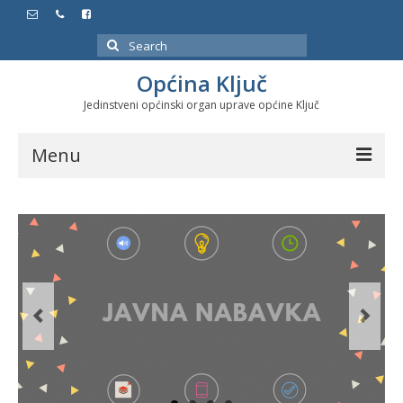
Search
for:
Općina Ključ
Jedinstveni općinski organ uprave općine Ključ
Menu
Dokumenti
Službeni glasnici
Javne nabavke
Značajni datumi i manifestacije
Program energetske efikasnosti u stambenom
sektoru