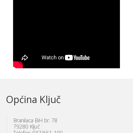
Općina Ključ
Branilaca BiH br. 78
79280 Ključ
Telefon: 037/661-100