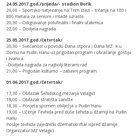
24.05.2017.god./srijeda/- stadion Borik
20,00 – Sportsko natjecanje na Trim stazi – trčanje na 100 i
800 metara za seniore i mlađe uzraste
20,30 – Odigravanje polufinalni i finalni utakmica
22,00 – Dodjela nagrada
25.05.2017.god./četvrtak/
20,30 – Svečanost u povodu Dana otpora i Dana MZ- e u
Domu na Pudin Hanu uz prigodan program i obraćanje gostiju
i zvanica.
-Dodjela nagrada za najbolji literarni rad
21,00 – Prigodan kulturno – zabavni program
01.06.2017.god./četvrtak/
17,30 – Obilazak Šehidskog mezarja Velagići
18,00 – Obilazak stratišta Lanište
18,30 – Posjeta spomen obilježja u Pudin Hanu
19,00 – Učenje Tevhida pred duše šehida u džamiji na Pudin
Hanu
Poslije tevhida zajednički džematski iftar ispred džamije
Organizator:MZ Velagići