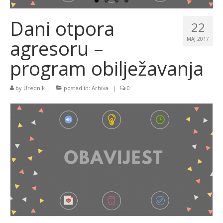
Dani otpora
22
agresoru –
MAJ 2017
program obilježavanja
by
Urednik
|
posted in:
Arhiva
|
0