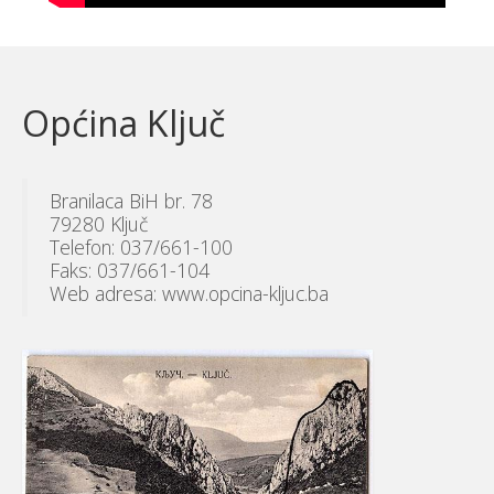
Općina Ključ
Branilaca BiH br. 78
79280 Ključ
Telefon: 037/661-100
Faks: 037/661-104
Web adresa: www.opcina-kljuc.ba