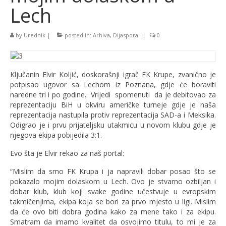
Lech
by
Urednik
|
posted in:
Arhiva
,
Dijaspora
|
0
Ključanin Elvir Koljić, doskorašnji igrač FK Krupe, zvanično je
potpisao ugovor sa Lechom iz Poznana, gdje će boraviti
naredne tri i po godine. Vrijedi spomenuti da je debitovao za
reprezentaciju BiH u okviru američke turneje gdje je naša
reprezentacija nastupila protiv reprezentacija SAD-a i Meksika.
Odigrao je i prvu prijateljsku utakmicu u novom klubu gdje je
njegova ekipa pobijedila 3:1.
Evo šta je Elvir rekao za naš portal:
“Mislim da smo FK Krupa i ja napravili dobar posao što se
pokazalo mojim dolaskom u Lech. Ovo je stvarno ozbiljan i
dobar klub, klub koji svake godine učestvuje u evropskim
takmičenjima, ekipa koja se bori za prvo mjesto u ligi. Mislim
da će ovo biti dobra godina kako za mene tako i za ekipu.
Smatram da imamo kvalitet da osvojimo titulu, to mi je za