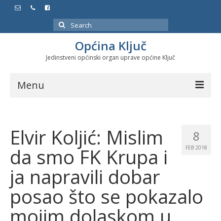
Search
for:
Općina Ključ
Jedinstveni općinski organ uprave općine Ključ
Menu
Dokumenti
Elvir Koljić: Mislim
Službeni glasnici
8
da smo FK Krupa i
FEB 2018
Javne nabavke
ja napravili dobar
Značajni datumi i manifestacije
posao što se pokazalo
Program energetske efikasnosti u stambenom
sektoru
mojim dolaskom u