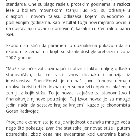
standarda. One su blago rasle u proteklim godinama, a razlozi
leže u boljem imovinskom stanju ljudi koji su odranije u
dijaspori i novom talasu odlazaka kojem svjedočimo u
posljednjim godinama. Kao rezultat toga novi migranti počinju
da dostavljaju novac u domovinu”, kazali su u Centralnoj banci
BiH.
Ekonomisti ističu da parametri o doznakama pokazuju da su
ekonomije zemalja iz kojih su stizale dostigle pretkrizni nivo iz
2007. godine.
“Može se očekivati, uzimajući u obzir i faktor daljeg odlaska
stanovništva, da će rasti iznos doznaka i penzija iz
inostranstva. Specifičnost je da naši javni fondovi nemaju
nikakve koristi od tih doznaka jer su porezi i doprinosi plaćeni u
zemlji iz kojih stižu. To je novac isključivo za stanovništvo i
finansiranje njihove potrošnje. Taj izvor novca je za mnoge
jedini način da sastave kraj sa krajem”, kazao je ekonomista
Goran Radivojac.
Procjena ekonomista je da je vrijednost doznaka mnogo veća
nego što pokazuje zvanična statistika jer novac stiže i putem
posrednika, zbog čega nije evidentiran kod Centralne banke