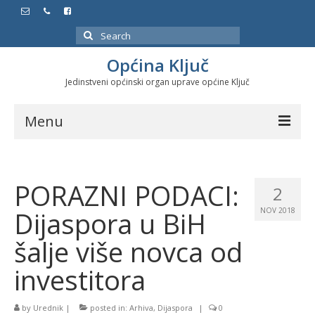
Search
for:
Općina Ključ
Jedinstveni općinski organ uprave općine Ključ
Menu
Dokumenti
PORAZNI PODACI:
Službeni glasnici
2
Dijaspora u BiH
NOV 2018
Javne nabavke
šalje više novca od
Značajni datumi i manifestacije
investitora
Program energetske efikasnosti u stambenom
sektoru
by
Urednik
|
posted in:
Arhiva
,
Dijaspora
|
0