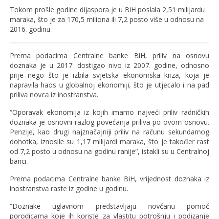
Tokom prošle godine dijaspora je u BiH poslala 2,51 milijardu
maraka, što je za 170,5 miliona ili 7,2 posto više u odnosu na
2016. godinu.
Prema podacima Centralne banke BiH, priliv na osnovu
doznaka je u 2017. dostigao nivo iz 2007. godine, odnosno
prije nego što je izbila svjetska ekonomska kriza, koja je
napravila haos u globalnoj ekonomiji, što je utjecalo i na pad
priliva novca iz inostranstva.
“Oporavak ekonomija iz kojih imamo najveći priliv radničkih
doznaka je osnovni razlog povećanja priliva po ovom osnovu.
Penzije, kao drugi najznačajniji priliv na računu sekundarnog
dohotka, iznosile su 1,17 milijardi maraka, što je također rast
od 7,2 posto u odnosu na godinu ranije”, istakli su u Centralnoj
banci.
Prema podacima Centralne banke BiH, vrijednost doznaka iz
inostranstva raste iz godine u godinu.
“Doznake uglavnom predstavljaju novčanu pomoć
porodicama koje ih koriste za vlastitu potrošnju i podizanje