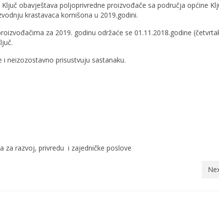
e Ključ obavještava poljoprivredne proizvođače sa područja općine Kl
zvodnju krastavaca kornišona u 2019.godini.
proizvođačima za 2019. godinu održaće se 01.11.2018.godine (četvrta
ljuč.
i neizozostavno prisustvuju sastanaku.
j, privredu i zajedničke poslove
Nex