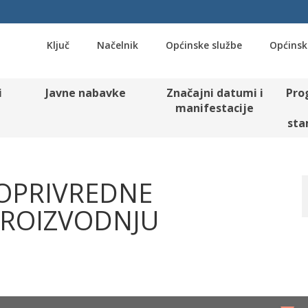
Ključ
Načelnik
Općinske službe
Općinsk
i
Javne nabavke
Značajni datumi i
Pro
manifestacije
sta
JOPRIVREDNE
PROIZVODNJU