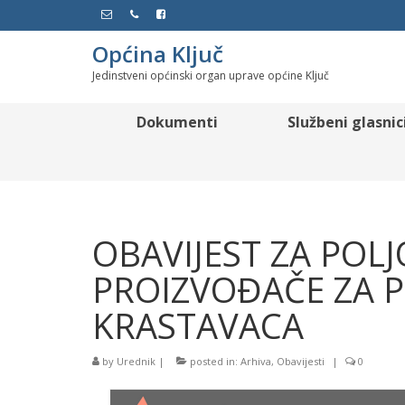
Općina Ključ
Jedinstveni općinski organ uprave općine Ključ
Dokumenti
Službeni glasnic
OBAVIJEST ZA POL
PROIZVOĐAČE ZA 
KRASTAVACA
by
Urednik
|
posted in:
Arhiva
,
Obavijesti
|
0