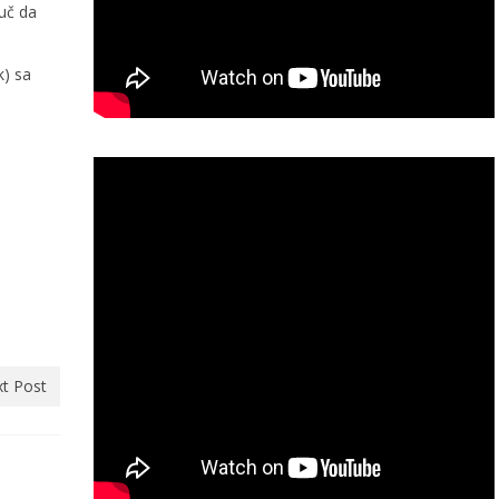
juč da
k) sa
t Post