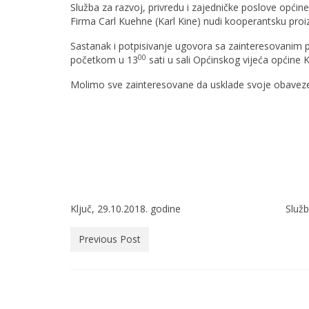
Služba za razvoj, privredu i zajedničke poslove općin
Firma Carl Kuehne (Karl Kine) nudi kooperantsku proi
Sastanak i potpisivanje ugovora sa zainteresovanim 
00
početkom u 13
sati u sali Općinskog vijeća općine K
Molimo sve zainteresovane da usklade svoje obaveze 
Ključ, 29.10.2018. godine Služba za razvo
Previous Post