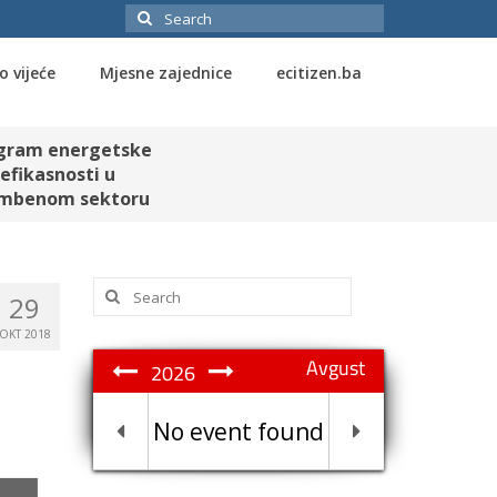
Search
for:
o vijeće
Mjesne zajednice
ecitizen.ba
gram energetske
efikasnosti u
mbenom sektoru
Search
29
for:
OKT 2018
Avgust
2026
No event found