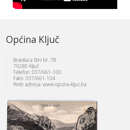
Općina Ključ
Branilaca BiH br. 78
79280 Ključ
Telefon: 037/661-100
Faks: 037/661-104
Web adresa: www.opcina-kljuc.ba