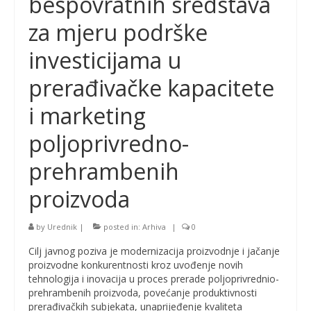
bespovratnih sredstava
za mjeru podrške
investicijama u
prerađivačke kapacitete
i marketing
poljoprivredno-
prehrambenih
proizvoda
by
Urednik
|
posted in:
Arhiva
|
0
Cilj javnog poziva je modernizacija proizvodnje i jačanje
proizvodne konkurentnosti kroz uvođenje novih
tehnologija i inovacija u proces prerade poljoprivrednio-
prehrambenih proizvoda, povećanje produktivnosti
prerađivačkih subjekata, unaprijeđenje kvaliteta