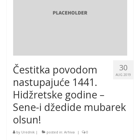
30
Čestitka povodom
AUG 2019
nastupajuće 1441.
Hidžretske godine –
Sene-i džedide mubarek
olsun!
by
Urednik
|
posted in:
Arhiva
|
0