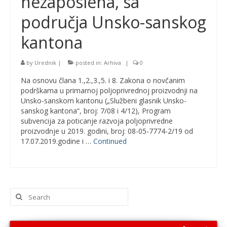
nezaposlena, sa
područja Unsko-sanskog
kantona
by
Urednik
|
posted in:
Arhiva
|
0
Na osnovu člana 1.,2.,3.,5. i 8. Zakona o novčanim
podrškama u primarnoj poljoprivrednoj proizvodnji na
Unsko-sanskom kantonu („Službeni glasnik Unsko-
sanskog kantona“, broj: 7/08 i 4/12), Program
subvencija za poticanje razvoja poljoprivredne
proizvodnje u 2019. godini, broj: 08-05-7774-2/19 od
17.07.2019.godine i …
Continued
Search
for: