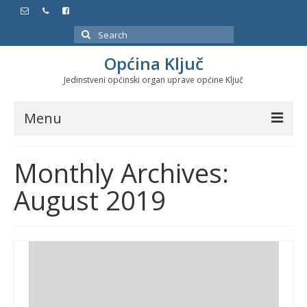
Search
for:
Općina Ključ
Jedinstveni općinski organ uprave općine Ključ
Menu
Dokumenti
Monthly Archives:
Službeni glasnici
August 2019
Javne nabavke
Značajni datumi i manifestacije
Program energetske efikasnosti u stambenom
sektoru