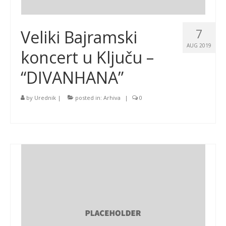
7
Veliki Bajramski
AUG 2019
koncert u Ključu –
“DIVANHANA”
by
Urednik
|
posted in:
Arhiva
|
0