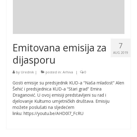
7
Emitovana emisija za
AUG 2019
dijasporu
by
Urednik
|
posted in:
Arhiva
|
0
Gosti emisije su predsjednik KUD-a “Naša mladost” Alen
Šehić i predsjednica KUD-a “Stari grad” Emira
Draganović. U ovoj emisiji predstavljeni su rad i
djelovanje Kulturno umjetničkih društava. Emisiju
možete poslušati na sljedećem
linku: https://youtu.be/AHD0l7_FcRU