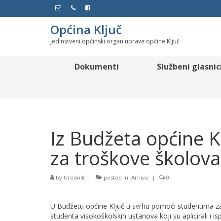
Općina Ključ
Jedinstveni općinski organ uprave općine Ključ
Dokumenti
Službeni glasnic
Iz Budžeta općine K
za troškove školov
by
Urednik
|
posted in:
Arhiva
|
0
U Budžetu općine Ključ u svrhu pomoći studentima z
studenta visokoškolskih ustanova koji su aplicirali i i