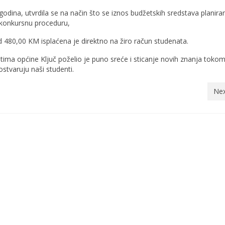
dina, utvrdila se na način što se iznos budžetskih sredstava planiran
 konkursnu proceduru,
 480,00 KM isplaćena je direktno na žiro račun studenata.
ima općine Ključ poželio je puno sreće i sticanje novih znanja toko
ostvaruju naši studenti.
Nex