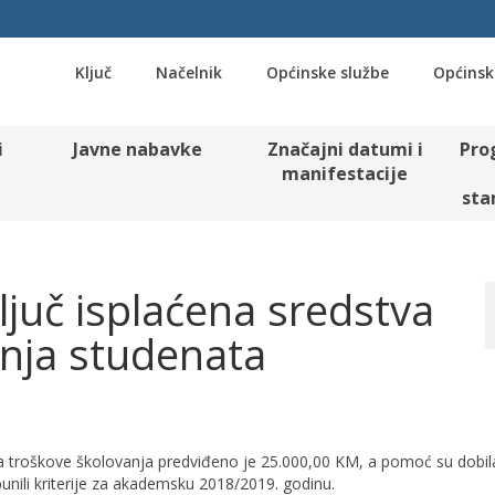
Ključ
Načelnik
Općinske službe
Općinsk
i
Javne nabavke
Značajni datumi i
Pro
manifestacije
sta
ljuč isplaćena sredstva
anja studenata
a troškove školovanja predviđeno je 25.000,00 KM, a pomoć su dobil
spunili kriterije za akademsku 2018/2019. godinu.