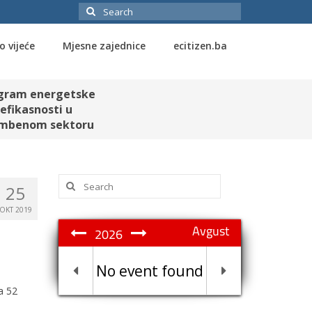
Search
for:
o vijeće
Mjesne zajednice
ecitizen.ba
gram energetske
efikasnosti u
mbenom sektoru
Search
25
for:
OKT 2019
Avgust
2026
No event found
a 52