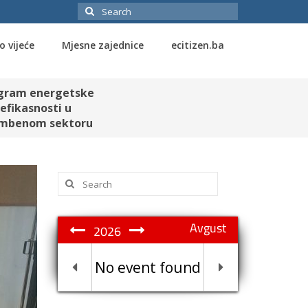
Search
for:
o vijeće
Mjesne zajednice
ecitizen.ba
gram energetske
efikasnosti u
mbenom sektoru
Search
for:
Avgust
2026
No event found