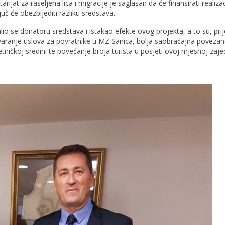
rijat za raseljena lica i migracije je saglasan da će finansirati realizac
č će obezbijediti razliku sredstava.
o se donatoru sredstava i istakao efekte ovog projekta, a to su, prij
tvaranje uslova za povratnike u MZ Sanica, bolja saobraćajna poveza
tničkoj sredini te povećanje broja turista u posjeti ovoj mjesnoj zajed