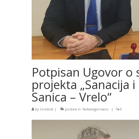
Potpisan Ugovor o su
projekta „Sanacija 
Sanica – Vrelo“
by
Urednik
|
posted in:
Nekategorisano
|
0