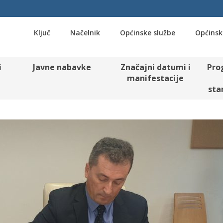
Ključ
Načelnik
Općinske službe
Općinsk
i
Javne nabavke
Značajni datumi i
Pro
manifestacije
sta