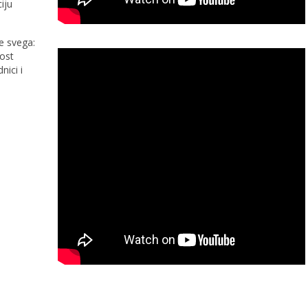
iju
e svega:
nost
nici i