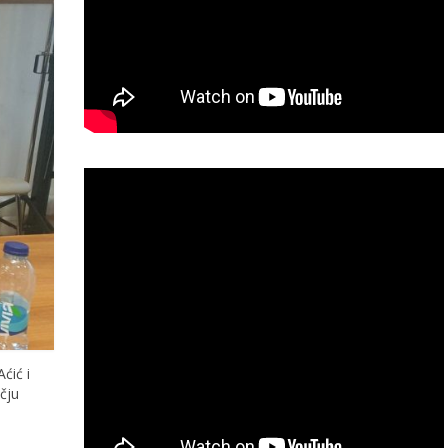
ćić i
čju