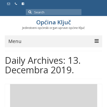
Search
for:
Općina Ključ
Jedinstveni općinski organ uprave općine Ključ
Menu
Dokumenti
Daily Archives: 13.
Službeni glasnici
Decembra 2019.
Javne nabavke
Značajni datumi i manifestacije
Program energetske efikasnosti u stambenom
sektoru