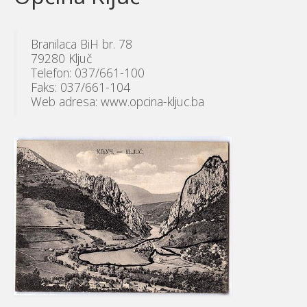
Branilaca BiH br. 78
79280 Ključ
Telefon: 037/661-100
Faks: 037/661-104
Web adresa: www.opcina-kljuc.ba