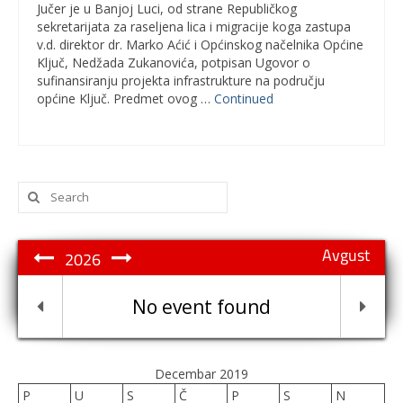
Jučer je u Banjoj Luci, od strane Republičkog
sekretarijata za raseljena lica i migracije koga zastupa
v.d. direktor dr. Marko Aćić i Općinskog načelnika Općine
Ključ, Nedžada Zukanovića, potpisan Ugovor o
sufinansiranju projekta infrastrukture na području
općine Ključ. Predmet ovog …
Continued
Search
for:
Avgust
2026
No event found
Decembar 2019
P
U
S
Č
P
S
N