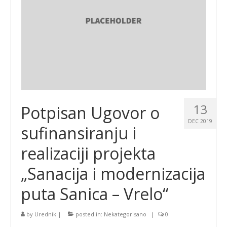
13
Potpisan Ugovor o
DEC 2019
sufinansiranju i
realizaciji projekta
„Sanacija i modernizacija
puta Sanica – Vrelo“
by
Urednik
|
posted in:
Nekategorisano
|
0