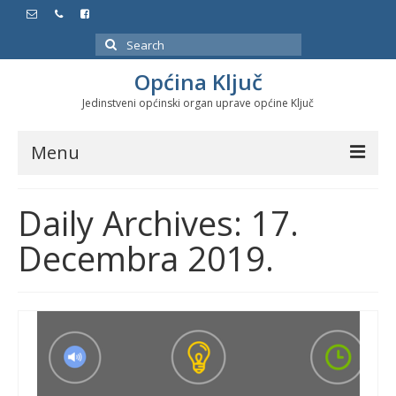
Search
for:
Općina Ključ
Jedinstveni općinski organ uprave općine Ključ
Menu
Dokumenti
Daily Archives: 17.
Službeni glasnici
Decembra 2019.
Javne nabavke
Značajni datumi i manifestacije
Program energetske efikasnosti u stambenom
sektoru