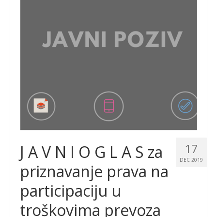
17
J A V N I O G L A S za
DEC 2019
priznavanje prava na
participaciju u
troškovima prevoza