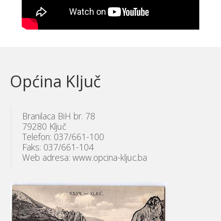
Općina Ključ
Branilaca BiH br. 78
79280 Ključ
Telefon: 037/661-100
Faks: 037/661-104
Web adresa: www.opcina-kljuc.ba