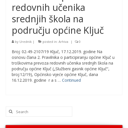
redovnih učenika
srednjih škola na
području općine Ključ
by
Urednik
|
posted in:
Arhiva
|
0
Broj: 02-49-2107/19 Ključ, 17.12.2019. godine Na
osnovu člana 2. Pravilnika o participiranju općine Ključ u
troškovima prevoza redovnih učenika srednjih škola na
području općine Ključ („Službeni gasnik općine Ključ“,
broj:12/19), Općinsko vijeće općine Ključ, dana
16.12.2019. godine r a s …
Continued
Search
for: