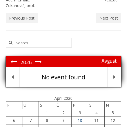
Zukanović, prof.
Previous Post
Next Post
Search
for:
Avgust
2026
No event found
April 2020
P
U
S
Č
P
S
N
1
2
3
4
5
6
7
8
9
10
11
12