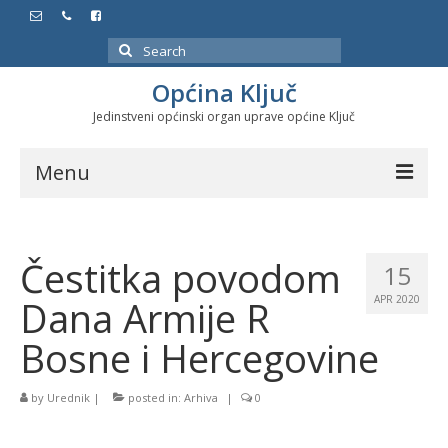
Search
for:
Općina Ključ
Jedinstveni općinski organ uprave općine Ključ
Menu
Dokumenti
Čestitka povodom
Službeni glasnici
15
Dana Armije R
APR 2020
Javne nabavke
Bosne i Hercegovine
Značajni datumi i manifestacije
Program energetske efikasnosti u stambenom
by
Urednik
|
posted in:
Arhiva
|
0
sektoru