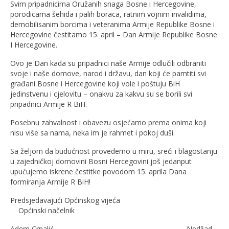
Svim pripadnicima Oružanih snaga Bosne i Hercegovine,
porodicama šehida i palih boraca, ratnim vojnim invalidima,
demobilisanim borcima i veteranima Armije Republike Bosne i
Hercegovine čestitamo 15. april – Dan Armije Republike Bosne
I Hercegovine.
Ovo je Dan kada su pripadnici naše Armije odlučili odbraniti
svoje i naše domove, narod i državu, dan koji će pamtiti svi
građani Bosne i Hercegovine koji vole i poštuju BiH
jedinstvenu i cjelovitu – onakvu za kakvu su se borili svi
pripadnici Armije R BiH.
Posebnu zahvalnost i obavezu osjećamo prema onima koji
nisu više sa nama, neka im je rahmet i pokoj duši.
Sa željom da budućnost provedemo u miru, sreći i blagostanju
u zajedničkoj domovini Bosni Hercegovini još jedanput
upućujemo iskrene čestitke povodom 15. aprila Dana
formiranja Armije R BiH!
Predsjedavajući Općinskog vijeća
Općinski načelnik
Adem Crnalić Nedžad