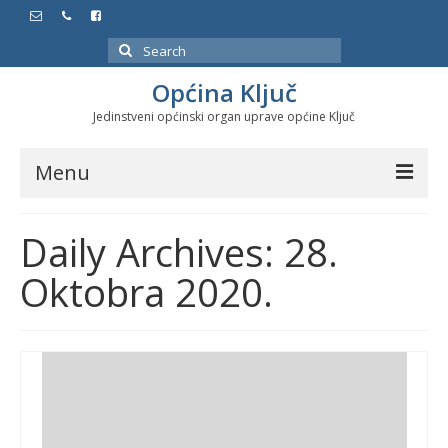
Search
for:
Općina Ključ
Jedinstveni općinski organ uprave općine Ključ
Menu
Dokumenti
Daily Archives: 28.
Službeni glasnici
Oktobra 2020.
Javne nabavke
Značajni datumi i manifestacije
Program energetske efikasnosti u stambenom
sektoru