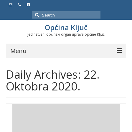
Search
for:
Općina Ključ
Jedinstveni općinski organ uprave općine Ključ
Menu
Dokumenti
Daily Archives: 22.
Službeni glasnici
Oktobra 2020.
Javne nabavke
Značajni datumi i manifestacije
Program energetske efikasnosti u stambenom
sektoru