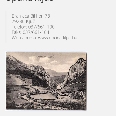
Branilaca BiH br. 78
79280 Ključ
Telefon: 037/661-100
Faks: 037/661-104
Web adresa: www.opcina-kljuc.ba