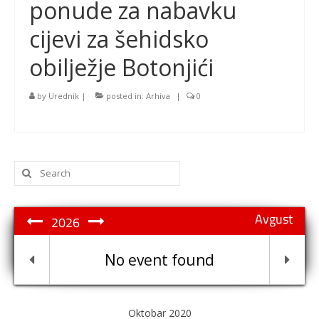
ponude za nabavku
cijevi za šehidsko
obilježje Botonjići
by
Urednik
|
posted in:
Arhiva
|
0
Search
for:
Avgust
2026
No event found
Oktobar 2020