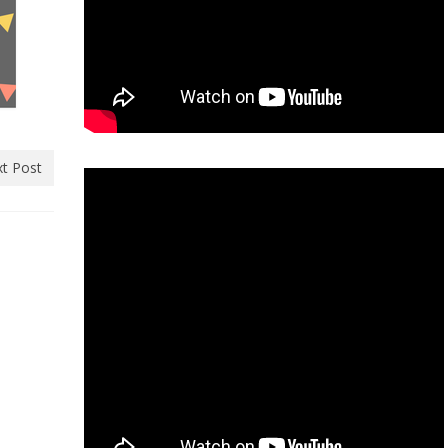
t Post