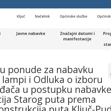
Ključ
Načelnik
Općinske službe
Općinsk
i
Javne nabavke
Značajni datumi i
Pro
manifestacije
sta
ju ponude za nabavku
 lampi i Odluka o izboru
uđača u postupku nabavk
cija Starog puta prema
konstrukcija puta Ključ-Pu