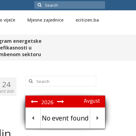
Search
for:
o vijeće
Mjesne zajednice
ecitizen.ba
gram energetske
efikasnosti u
mbenom sektoru
Search
24
for:
NOV 2020
Avgust
2026
e
No event found
din