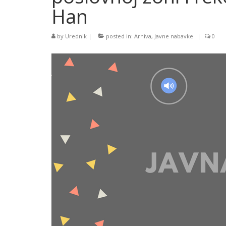
Han
by
Urednik
|
posted in:
Arhiva
,
Javne nabavke
|
0