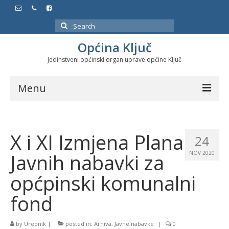
Search
for:
Općina Ključ
Jedinstveni općinski organ uprave općine Ključ
Menu
Dokumenti
X i XI Izmjena Plana
Službeni glasnici
24
Javnih nabavki za
NOV 2020
Javne nabavke
općpinski komunalni
Značajni datumi i manifestacije
fond
Program energetske efikasnosti u stambenom
sektoru
by
Urednik
|
posted in:
Arhiva
,
Javne nabavke
|
0