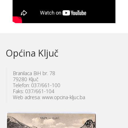
Općina Ključ
Branilaca BiH br. 78
79280 Ključ
Telefon: 037/661-100
Faks: 037/661-104
Web adresa: www.opcina-kljuc.ba