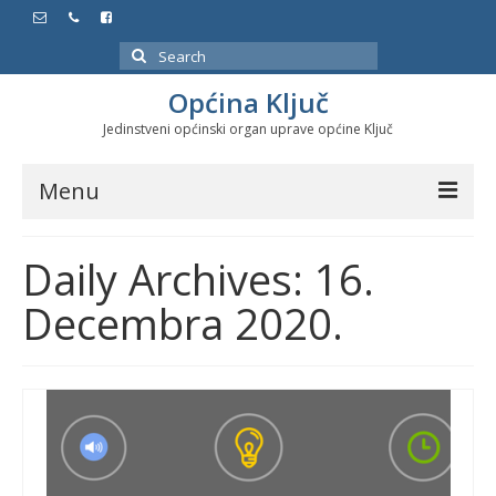
Search
for:
Općina Ključ
Jedinstveni općinski organ uprave općine Ključ
Menu
Dokumenti
Daily Archives: 16.
Službeni glasnici
Decembra 2020.
Javne nabavke
Značajni datumi i manifestacije
Program energetske efikasnosti u stambenom
sektoru