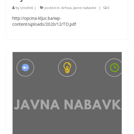
by
Urednik
|
posted in:
Arhiva
,
Javne nabavke
|
0
http://opcina-kljuc.ba/wp-
content/uploads/2020/12/TD.pdf