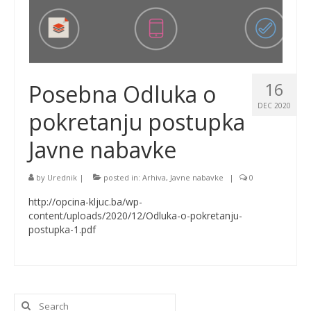
16
Posebna Odluka o
DEC 2020
pokretanju postupka
Javne nabavke
by
Urednik
|
posted in:
Arhiva
,
Javne nabavke
|
0
http://opcina-kljuc.ba/wp-
content/uploads/2020/12/Odluka-o-pokretanju-
postupka-1.pdf
Search