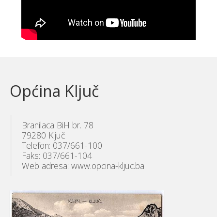
Općina Ključ
Branilaca BiH br. 78
79280 Ključ
Telefon: 037/661-100
Faks: 037/661-104
Web adresa: www.opcina-kljuc.ba