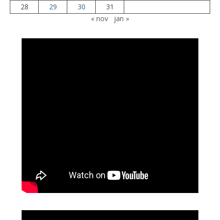
28
29
30
31
« nov
jan »