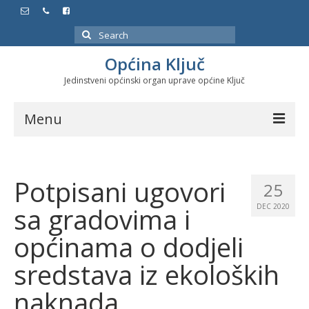
Search
for:
Općina Ključ
Jedinstveni općinski organ uprave općine Ključ
Menu
Dokumenti
Potpisani ugovori
Službeni glasnici
25
sa gradovima i
DEC 2020
Javne nabavke
općinama o dodjeli
Značajni datumi i manifestacije
sredstava iz ekoloških
Program energetske efikasnosti u stambenom
sektoru
naknada