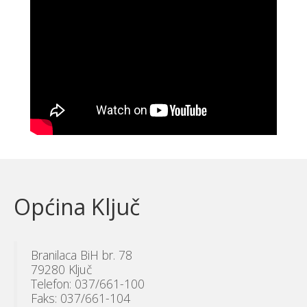
Općina Ključ
Branilaca BiH br. 78
79280 Ključ
Telefon: 037/661-100
Faks: 037/661-104