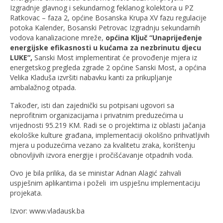
Izgradnje glavnog i sekundarnog feklanog kolektora u PZ
Ratkovac – faza 2, općine Bosanska Krupa XV fazu regulacije
potoka Kalender, Bosanski Petrovac Izgradnju sekundarnih
vodova kanalizacione mreže,
općina Ključ “Unaprijeđenje
energijske efikasnosti u kućama za nezbrinutu djecu
LUKE”,
Sanski Most implementirat će provođenje mjera iz
energetskog pregleda zgrade 2 općine Sanski Most, a općina
Velika Kladuša izvršiti nabavku kanti za prikupljanje
ambalažnog otpada.
Također, isti dan zajednički su potpisani ugovori sa
neprofitnim organizacijama i privatnim preduzećima u
vrijednosti 95.219 KM. Radi se o projektima iz oblasti jačanja
ekološke kulture građana, implementaciji okolišno prihvatljivih
mjera u poduzećima vezano za kvalitetu zraka, korištenju
obnovljivih izvora energije i pročišćavanje otpadnih voda.
Ovo je bila prilika, da se ministar Adnan Alagić zahvali
uspješnim aplikantima i poželi im uspješnu implementaciju
projekata.
Izvor: www.vladausk.ba