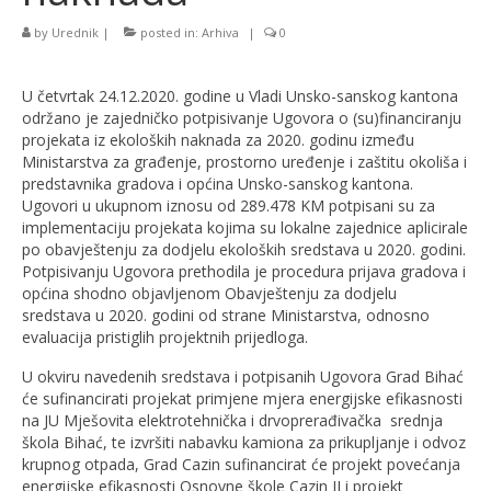
by
Urednik
|
posted in:
Arhiva
|
0
U četvrtak 24.12.2020. godine u Vladi Unsko-sanskog kantona
održano je zajedničko potpisivanje Ugovora o (su)financiranju
projekata iz ekoloških naknada za 2020. godinu između
Ministarstva za građenje, prostorno uređenje i zaštitu okoliša i
predstavnika gradova i općina Unsko-sanskog kantona.
Ugovori u ukupnom iznosu od 289.478 KM potpisani su za
implementaciju projekata kojima su lokalne zajednice aplicirale
po obavještenju za dodjelu ekoloških sredstava u 2020. godini.
Potpisivanju Ugovora prethodila je procedura prijava gradova i
općina shodno objavljenom Obavještenju za dodjelu
sredstava u 2020. godini od strane Ministarstva, odnosno
evaluacija pristiglih projektnih prijedloga.
U okviru navedenih sredstava i potpisanih Ugovora Grad Bihać
će sufinancirati projekat primjene mjera energijske efikasnosti
na JU Mješovita elektrotehnička i drvoprerađivačka srednja
škola Bihać, te izvršiti nabavku kamiona za prikupljanje i odvoz
krupnog otpada, Grad Cazin sufinancirat će projekt povećanja
energijske efikasnosti Osnovne škole Cazin II i projekt