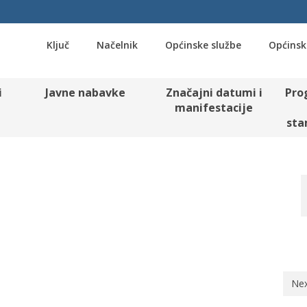
Ključ
Načelnik
Općinske službe
Općinsk
i
Javne nabavke
Značajni datumi i
Pro
manifestacije
sta
Nex