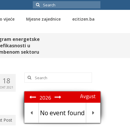
Search
for:
o vijeće
Mjesne zajednice
ecitizen.ba
gram energetske
efikasnosti u
mbenom sektoru
Search
18
for:
OKT 2021
Avgust
2026
No event found
t Post