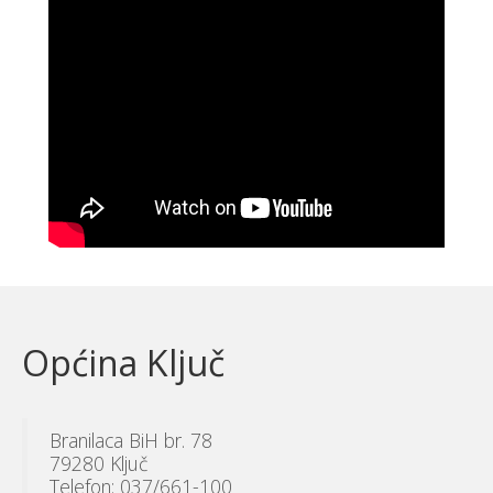
Općina Ključ
Branilaca BiH br. 78
79280 Ključ
Telefon: 037/661-100