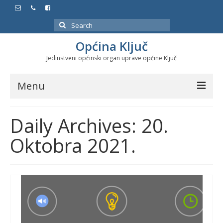
Search
for:
Općina Ključ
Jedinstveni općinski organ uprave općine Ključ
Menu
Dokumenti
Daily Archives: 20.
Službeni glasnici
Oktobra 2021.
Javne nabavke
Značajni datumi i manifestacije
Program energetske efikasnosti u stambenom
sektoru