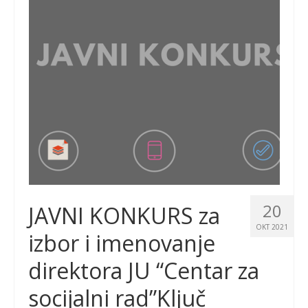
20
JAVNI KONKURS za
OKT 2021
izbor i imenovanje
direktora JU “Centar za
socijalni rad”Ključ