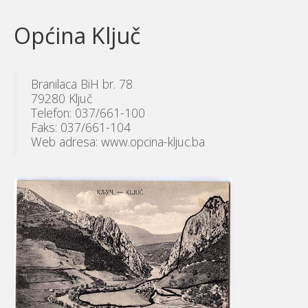
Općina Ključ
Branilaca BiH br. 78
79280 Ključ
Telefon: 037/661-100
Faks: 037/661-104
Web adresa: www.opcina-kljuc.ba