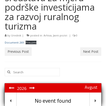
podrške investicijama
za razvoj ruralnog
turizma
by
Urednik
|
posted in:
Arhiva
,
Javni pozivi
|
0
Document-269
Preuzmi
Previous Post
Next Post
Search
for:
Avgust
2026
No event found