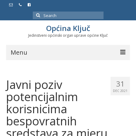
Search
for:
Općina Ključ
Jedinstveni općinski organ uprave općine Ključ
Menu
Dokumenti
Javni poziv
Službeni glasnici
31
potencijalnim
DEC 2021
Javne nabavke
korisnicima
Značajni datumi i manifestacije
bespovratnih
Program energetske efikasnosti u stambenom
sektoru
sredstava za mjeru