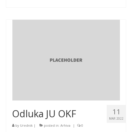
11
Odluka JU OKF
MAR 2022
by
Urednik
|
posted in:
Arhiva
|
0