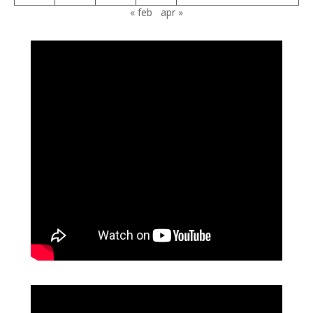
« feb
apr »