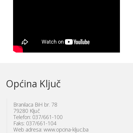
Općina Ključ
Branilaca BiH br. 78
79280 Ključ
Telefon: 037/661-100
Faks: 037/661-104
Web adresa: www.opcina-kljuc.ba