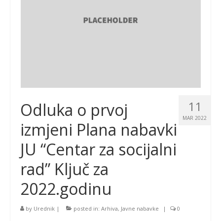
11
Odluka o prvoj
MAR 2022
izmjeni Plana nabavki
JU “Centar za socijalni
rad” Ključ za
2022.godinu
by
Urednik
|
posted in:
Arhiva
,
Javne nabavke
|
0