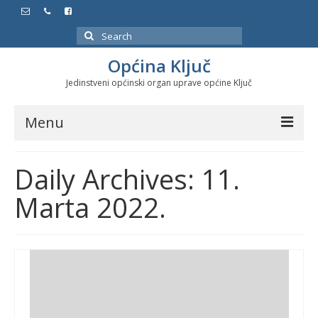
Search
for:
Općina Ključ
Jedinstveni općinski organ uprave općine Ključ
Menu
Dokumenti
Daily Archives: 11.
Službeni glasnici
Marta 2022.
Javne nabavke
Značajni datumi i manifestacije
Program energetske efikasnosti u stambenom
sektoru